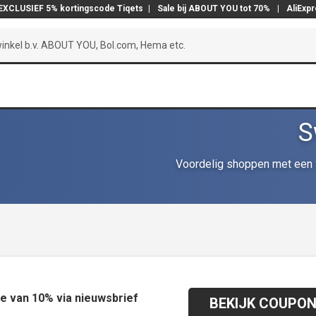
EXCLUSIEF 5% kortingscode Tiqets
|
Sale bij ABOUT YOU tot 70%
|
AliExp
S
Voordelig shoppen met een 
e van 10% via nieuwsbrief
BEKIJK COUPO