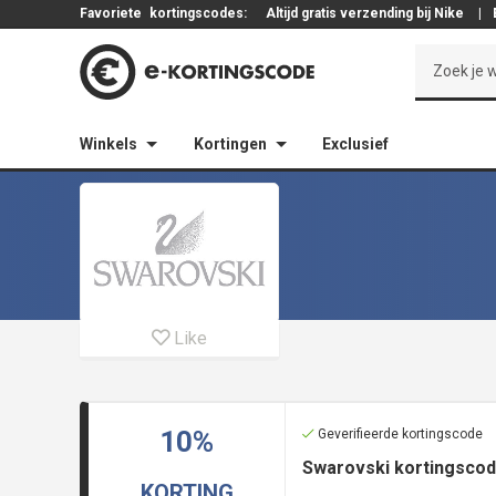
Favoriete
kortingscodes:
Altijd gratis verzending bij Nike
|
Winkels
Kortingen
Exclusief
Like
10%
Geverifieerde kortingscode
Swarovski kortingscod
KORTING