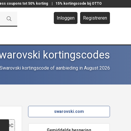
ress coupons tot 50% korting
|
15% kortingscode bij OTTO
Inloggen
Registreren
warovski kortingscodes
Swarovski kortingscode of aanbieding in August 2026
swarovski.com
N
EOSDC
Gemiddelde besparing