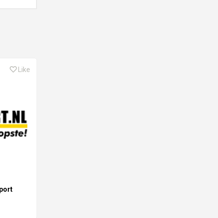
Like
port