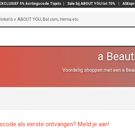
EXCLUSIEF 5% kortingscode Tiqets
|
Sale bij ABOUT YOU tot 70%
|
AliExp
a Beaut
Voordelig shoppen met een a Beaut
gscode als eerste ontvangen? Meld je aan!