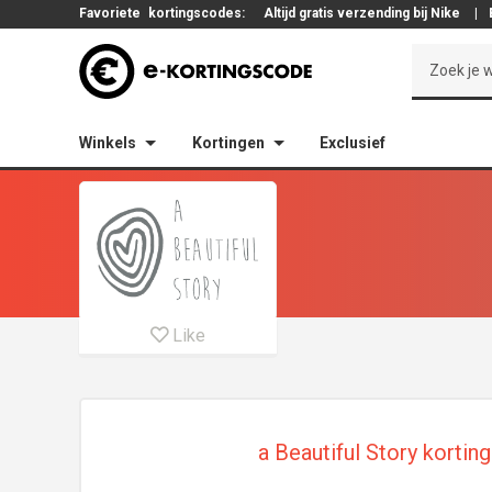
Favoriete
kortingscodes:
Altijd gratis verzending bij Nike
|
Winkels
Kortingen
Exclusief
Like
a Beautiful Story kortin