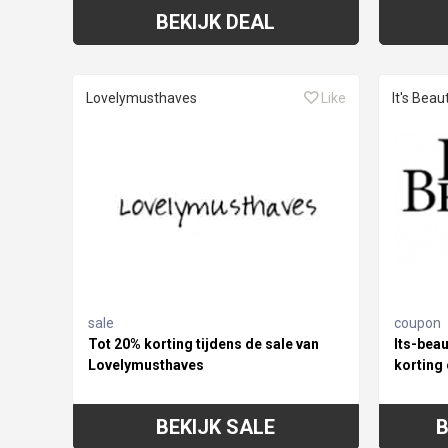
BEKIJK DEAL
Lovelymusthaves
Like
It's Beaut
sale
coupon
Tot 20% korting tijdens de sale van
Its-beau
Lovelymusthaves
korting 
BEKIJK SALE
B