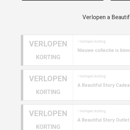
Verlopen a Beautif
VERLOPEN
• Verlopen korting
Nieuwe collectie is binn
KORTING
VERLOPEN
• Verlopen korting
A Beautiful Story Cade
KORTING
VERLOPEN
• Verlopen korting
A Beautiful Story Outlet
KORTING