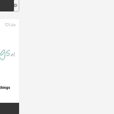
OPEND
Like
things