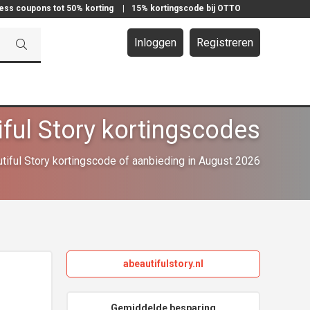
ress coupons tot 50% korting
|
15% kortingscode bij OTTO
Inloggen
Registreren
iful Story kortingscodes
iful Story kortingscode of aanbieding in August 2026
abeautifulstory.nl
Gemiddelde besparing