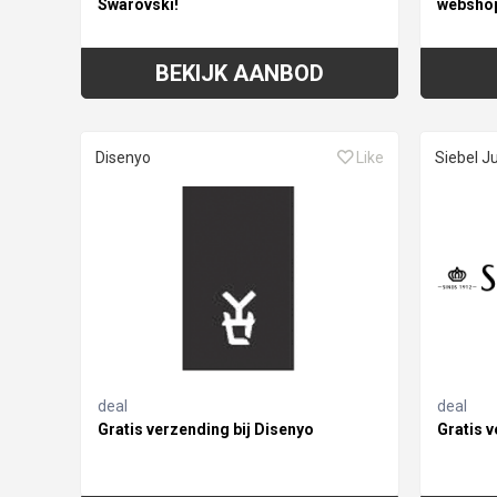
Swarovski!
websho
BEKIJK AANBOD
Disenyo
Like
Siebel J
deal
deal
Gratis verzending bij Disenyo
Gratis v