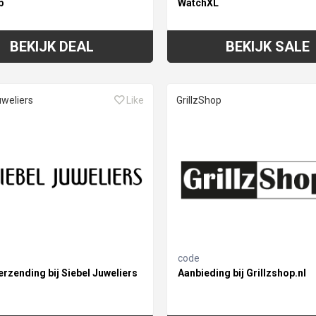
p
WatchXL
BEKIJK DEAL
BEKIJK SALE
uweliers
Like
GrillzShop
code
erzending bij Siebel Juweliers
Aanbieding bij Grillzshop.nl