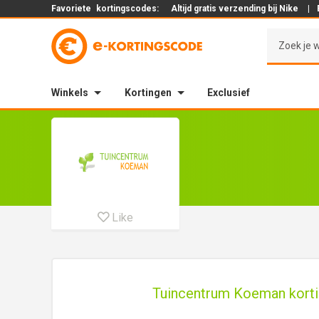
Favoriete
kortingscodes:
Altijd gratis verzending bij Nike
|
Winkels
Kortingen
Exclusief
Like
Tuincentrum Koeman kortin