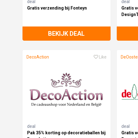
deal
deal
Gratis verzending bij Fonteyn
Gratis v
DesignT
BEKIJK DEAL
DecoAction
Like
DeOoste
deal
deal
Pak 35% korting op decoratieballen bij
Gratis v