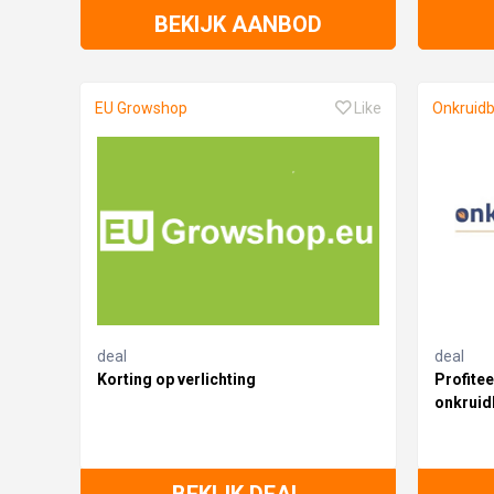
BEKIJK AANBOD
EU Growshop
Like
Onkruid
deal
deal
Korting op verlichting
Profitee
onkruid
BEKIJK DEAL