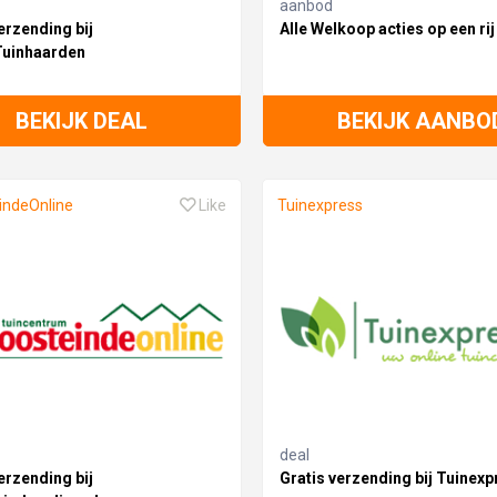
aanbod
erzending bij
Alle Welkoop acties op een rij
uinhaarden
BEKIJK DEAL
BEKIJK AANBO
indeOnline
Like
Tuinexpress
deal
erzending bij
Gratis verzending bij Tuinexp