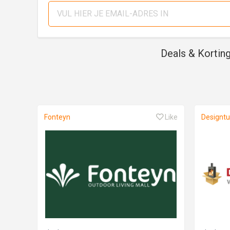
Deals & Kortin
Fonteyn
Like
Designtu