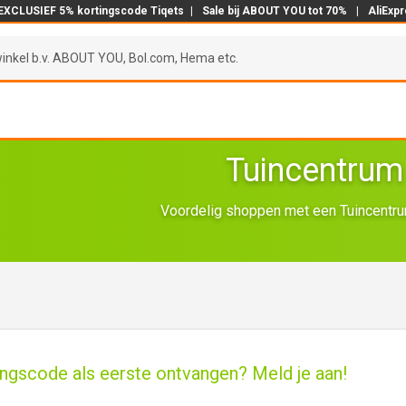
EXCLUSIEF 5% kortingscode Tiqets
|
Sale bij ABOUT YOU tot 70%
|
AliExp
Tuincentrum
Voordelig shoppen met een Tuincentru
gscode als eerste ontvangen? Meld je aan!