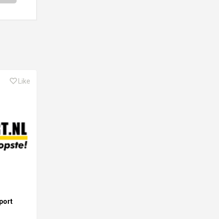
Like
port