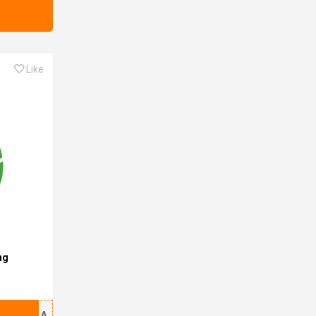
Like
ng
FZBAA