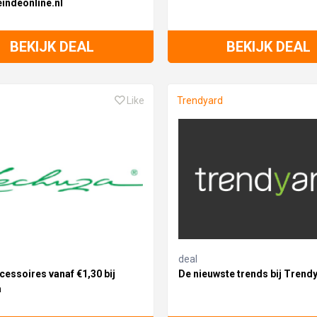
indeonline.nl
BEKIJK DEAL
BEKIJK DEAL
Like
Trendyard
deal
cessoires vanaf €1,30 bij
De nieuwste trends bij Trend
a