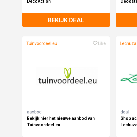
DecoAction
Deooste
BEKIJK DEAL
Tuinvoordeel.eu
Like
Lechuza
aanbod
deal
Bekijk hier het nieuwe aanbod van
Shop ac
Tuinvoordeel.eu
Lechuz