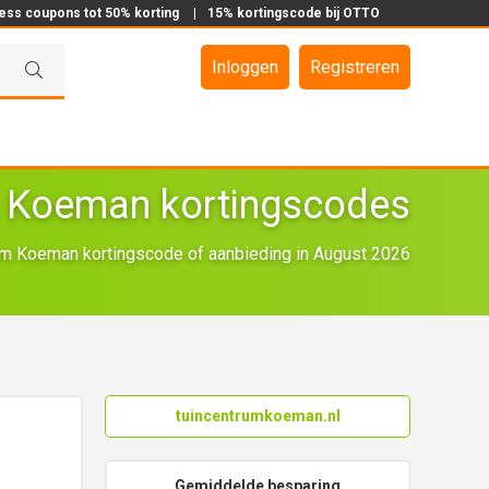
ress coupons tot 50% korting
|
15% kortingscode bij OTTO
Inloggen
Registreren
 Koeman kortingscodes
m Koeman kortingscode of aanbieding in August 2026
tuincentrumkoeman.nl
Gemiddelde besparing