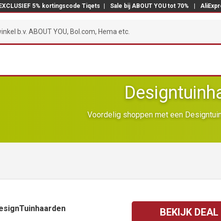
EXCLUSIEF 5% kortingscode Tiqets
|
Sale bij ABOUT YOU tot 70%
|
AliExp
Designtuinh
Voordelig shoppen met een Designtuin
DesignTuinhaarden
BEKIJK DEAL