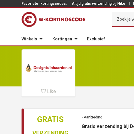
Favoriete
kortingscodes:
Altijd gratis verzending bij Nike
|
Winkels
Kortingen
Exclusief
Like
GRATIS
• Aanbieding
Gratis verzending bij 
VERZENDING