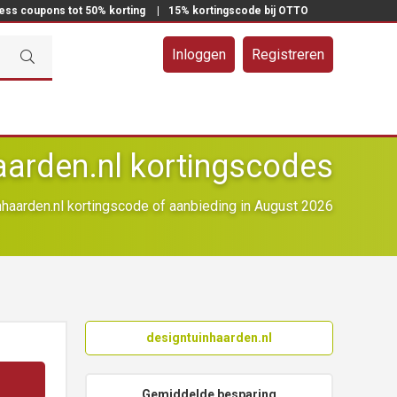
ress coupons tot 50% korting
|
15% kortingscode bij OTTO
Inloggen
Registreren
aarden.nl kortingscodes
haarden.nl kortingscode of aanbieding in August 2026
designtuinhaarden.nl
Gemiddelde besparing