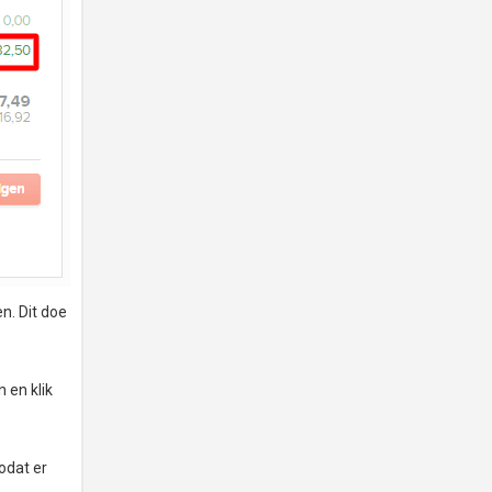
n. Dit doe
 en klik
odat er