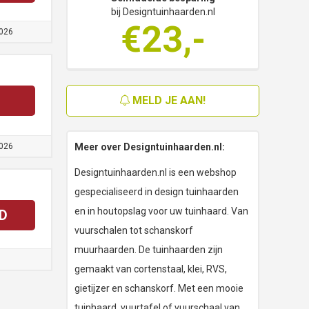
bij Designtuinhaarden.nl
€23,-
026
MELD JE AAN!
026
Meer over Designtuinhaarden.nl:
Designtuinhaarden.nl is een webshop
gespecialiseerd in design tuinhaarden
en in houtopslag voor uw tuinhaard. Van
D
vuurschalen tot schanskorf
muurhaarden. De tuinhaarden zijn
gemaakt van cortenstaal, klei, RVS,
gietijzer en schanskorf. Met een mooie
tuinhaard, vuurtafel of vuurschaal van