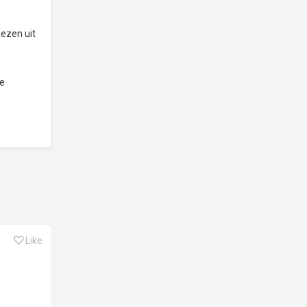
iezen uit
je
Like