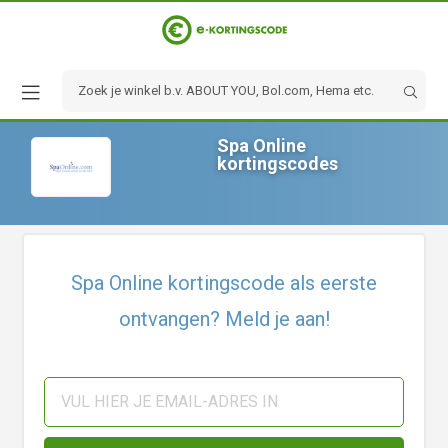
Spa Online
kortingscodes
Spa Online kortingscode als eerste
ontvangen? Meld je aan!