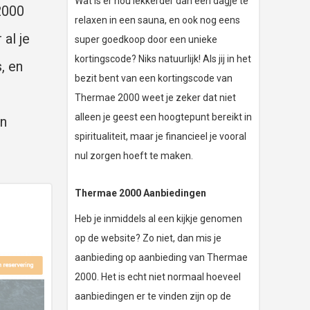
Wat is er nou lekkerder dan een dagje te
2000
relaxen in een sauna, en ook nog eens
 al je
super goedkoop door een unieke
kortingscode? Niks natuurlijk! Als jij in het
, en
bezit bent van een kortingscode van
Thermae 2000 weet je zeker dat niet
alleen je geest een hoogtepunt bereikt in
en
spiritualiteit, maar je financieel je vooral
nul zorgen hoeft te maken.
Thermae 2000 Aanbiedingen
Heb je inmiddels al een kijkje genomen
op de website? Zo niet, dan mis je
aanbieding op aanbieding van Thermae
2000. Het is echt niet normaal hoeveel
aanbiedingen er te vinden zijn op de