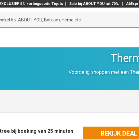
EXCLUSIEF 5% kortingscode Tiqets
|
Sale bij ABOUT YOU tot 70%
|
AliExp
Therm
Voordelig shoppen met een Ther
ntree bij boeking van 25 minuten
BEKIJK DEAL