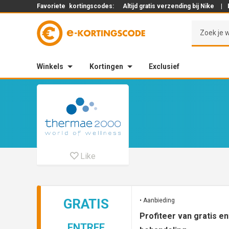
Favoriete
kortingscodes:
Altijd gratis verzending bij Nike
|
Winkels
Kortingen
Exclusief
Like
GRATIS
• Aanbieding
Profiteer van gratis e
ENTREE