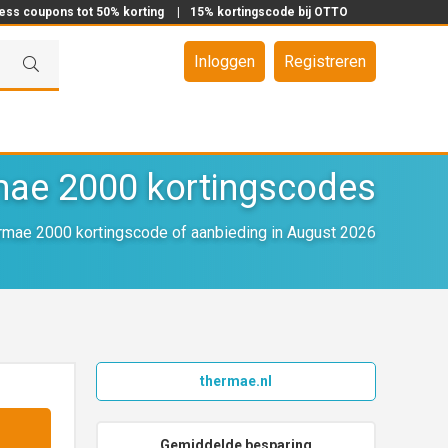
ress coupons tot 50% korting
|
15% kortingscode bij OTTO
Inloggen
Registreren
ae 2000 kortingscodes
mae 2000 kortingscode of aanbieding in August 2026
thermae.nl
Gemiddelde besparing