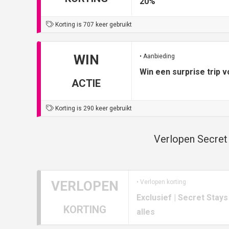
20%
Korting is 707 keer gebruikt
WIN
• Aanbieding
Win een surprise trip v
ACTIE
Korting is 290 keer gebruikt
Verlopen Secret
VERLOPEN
• Verlopen korting
Exclusief | Secret Stay
KORTING
alles