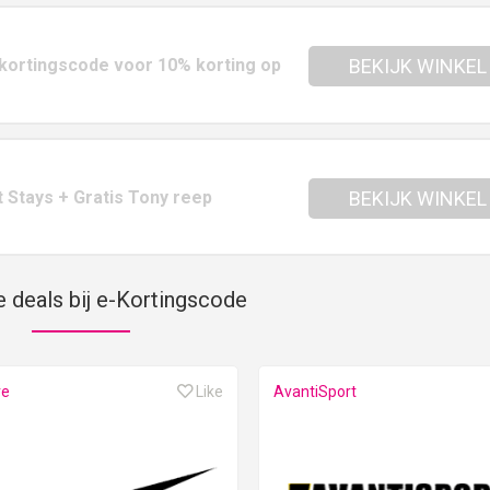
 kortingscode voor 10% korting op
BEKIJK WINKEL
 Stays + Gratis Tony reep
BEKIJK WINKEL
e deals bij e-Kortingscode
re
Like
AvantiSport