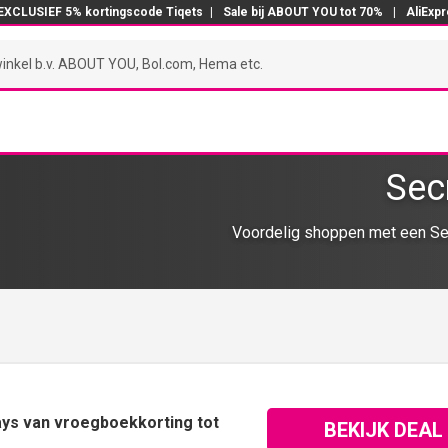
EXCLUSIEF 5% kortingscode Tiqets
|
Sale bij ABOUT YOU tot 70%
|
AliExp
Sec
Voordelig shoppen met een Sec
tays van vroegboekkorting tot
BEKIJK DEAL