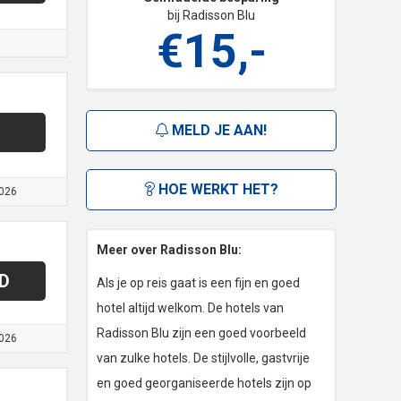
bij Radisson Blu
€15,-
MELD JE AAN!
HOE WERKT HET?
026
Meer over Radisson Blu:
D
Als je op reis gaat is een fijn en goed
hotel altijd welkom. De hotels van
Radisson Blu zijn een goed voorbeeld
026
van zulke hotels. De stijlvolle, gastvrije
en goed georganiseerde hotels zijn op