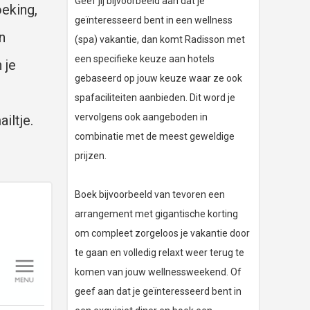
Geef jij bijvoorbeeld aan dat je
oeking,
geïnteresseerd bent in een wellness
n
(spa) vakantie, dan komt Radisson met
een specifieke keuze aan hotels
 je
gebaseerd op jouw keuze waar ze ook
spafaciliteiten aanbieden. Dit word je
vervolgens ook aangeboden in
iltje.
combinatie met de meest geweldige
prijzen.
Boek bijvoorbeeld van tevoren een
arrangement met gigantische korting
om compleet zorgeloos je vakantie door
te gaan en volledig relaxt weer terug te
komen van jouw wellnessweekend. Of
geef aan dat je geïnteresseerd bent in