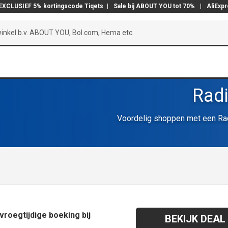
EXCLUSIEF 5% kortingscode Tiqets
|
Sale bij ABOUT YOU tot 70%
|
AliExp
Radi
Voordelig shoppen met een Rad
vroegtijdige boeking bij
BEKIJK DEAL