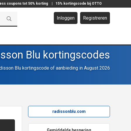
ress coupons tot 50% korting
|
15% kortingscode bij OTTO
Inloggen
Registreren
sson Blu kortingscodes
isson Blu kortingscode of aanbieding in August 2026
radissonblu.com
Gemiddelde besparing