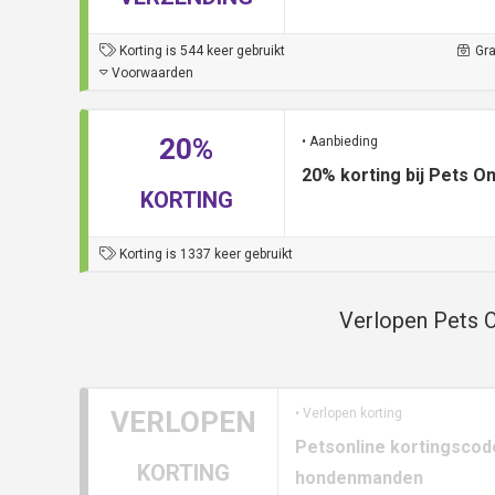
Korting is 544 keer gebruikt
Gra
Voorwaarden
20%
• Aanbieding
20% korting bij Pets On
KORTING
Korting is 1337 keer gebruikt
Verlopen Pets O
VERLOPEN
• Verlopen korting
Petsonline kortingscode
KORTING
hondenmanden