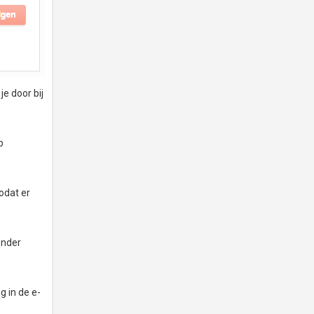
je door bij
p
odat er
onder
g in de e-