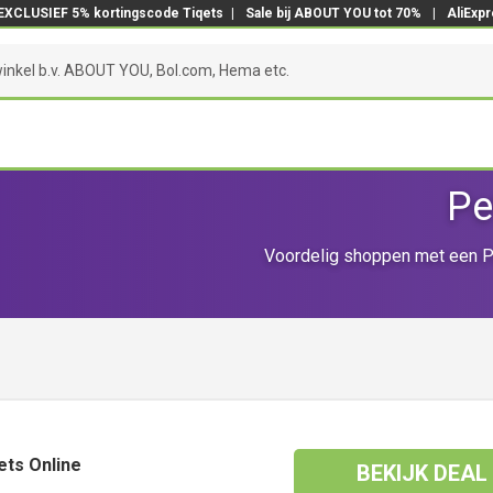
EXCLUSIEF 5% kortingscode Tiqets
|
Sale bij ABOUT YOU tot 70%
|
AliExp
Pe
Voordelig shoppen met een Pe
ets Online
BEKIJK DEAL