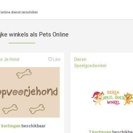
online dienst verschillen
jke winkels als Pets Online
or Je Hond
Like
Dieren
Speelgoedwinkel
3 kortingen
beschikbaar
2 kortingen
beschikba