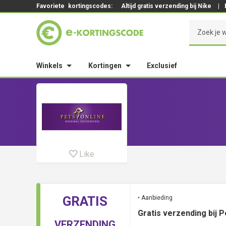
Favoriete
kortingscodes:
Altijd gratis verzending bij Nike
|
Winkels
Kortingen
Exclusief
Like
GRATIS
• Aanbieding
Gratis verzending bij P
VERZENDING