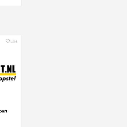
Like
port