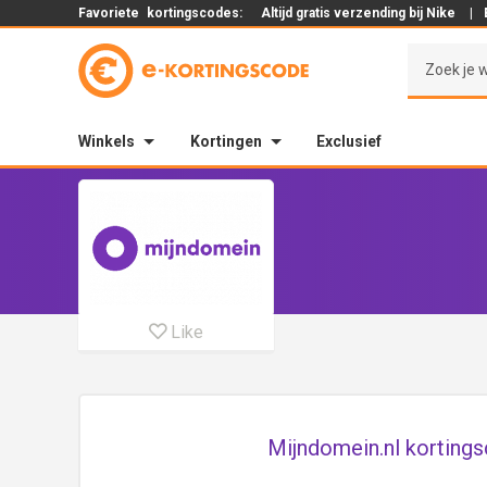
Favoriete
kortingscodes:
Altijd gratis verzending bij Nike
|
Winkels
Kortingen
Exclusief
Like
Mijndomein.nl kortings