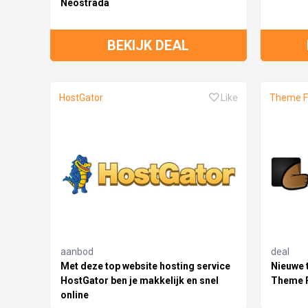
Neostrada
BEKIJK DEAL
HostGator
Like
Theme F
aanbod
deal
Met deze top website hosting service
Nieuwe 
HostGator ben je makkelijk en snel
Theme 
online