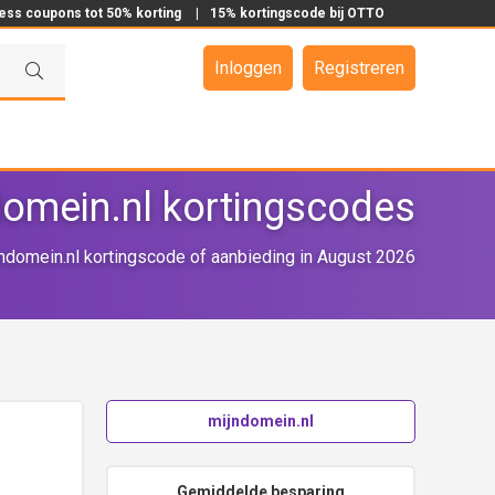
ress coupons tot 50% korting
|
15% kortingscode bij OTTO
Inloggen
Registreren
domein.nl kortingscodes
domein.nl kortingscode of aanbieding in August 2026
mijndomein.nl
Gemiddelde besparing