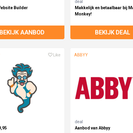
deal
ebsite Builder
Makkelijk en betaalbaar bij 
Monkey!
BEKIJK AANBOD
BEKIJK DEAL
y
Like
ABBYY
deal
9,95
Aanbod van Abbyy