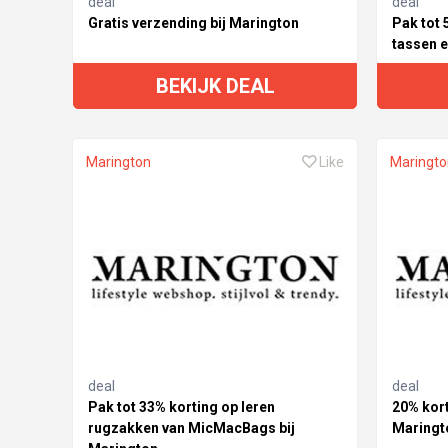
deal
deal
Gratis verzending bij Marington
Pak tot 
tassen 
BEKIJK DEAL
Marington
Like
Maringto
deal
deal
Pak tot 33% korting op leren
20% kort
rugzakken van MicMacBags bij
Maringt