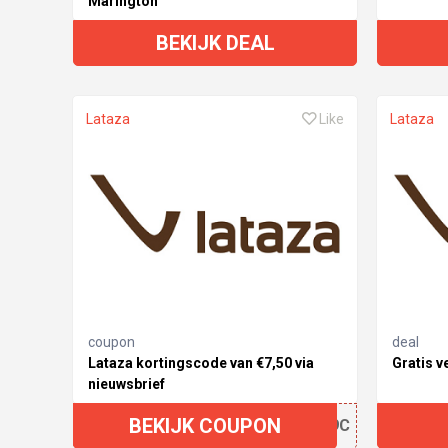
Marington
BEKIJK DEAL
Lataza
Like
Lataza
coupon
deal
Lataza kortingscode van €7,50 via
Gratis v
nieuwsbrief
BEKIJK COUPON
FQK9C