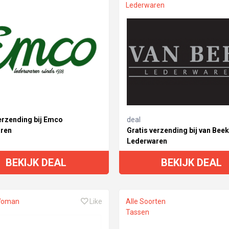
Lederwaren
erzending bij Emco
deal
ren
Gratis verzending bij van Beek
Lederwaren
BEKIJK DEAL
BEKIJK DEAL
Woman
Like
Alle Soorten
Tassen