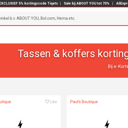
EXCLUSIEF 5% kortingscode Tiqets
|
Sale bij ABOUT YOU tot 70%
|
AliExp
Tassen & koffers korti
Bij e-Kort
outique
Like
Paul's Boutique