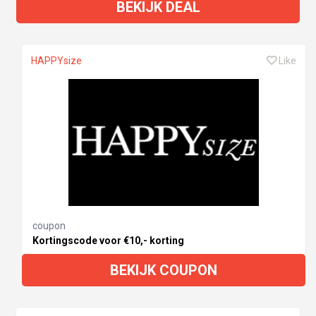
BEKIJK DEAL
HAPPYsize
Like
coupon
Kortingscode voor €10,- korting
BEKIJK COUPON