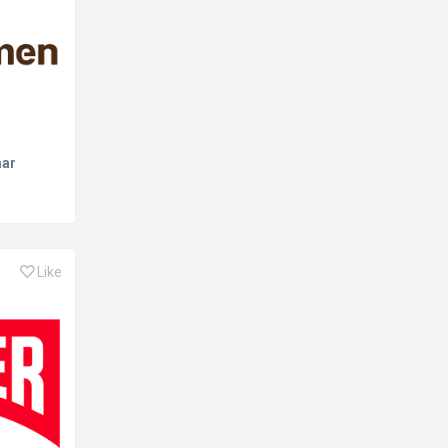
aar
Like