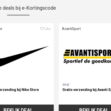
e deals bij e-Kortingscode
re
Like
AvantiSport
deal
erzending bij Nike Store
Gratis verzending bij Avanti S
BEKIJK DEAL
BEKIJK DEAL