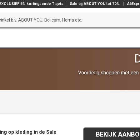
EXCLUSIEF 5% kortingscode Tiqets
|
Sale bij ABOUT YOU tot 70%
|
AliExp
D
Voordelig shoppen met een 
ng op kleding in de Sale
BEKIJK AANBO