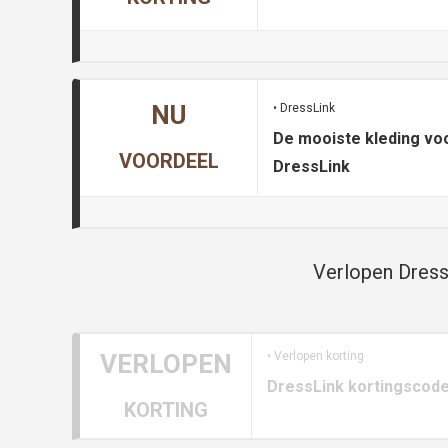
NU
• DressLink
De mooiste kleding voor
VOORDEEL
DressLink
Verlopen Dress
VERLOPEN
• Verlopen korting
DressLink kortingscode
KORTING