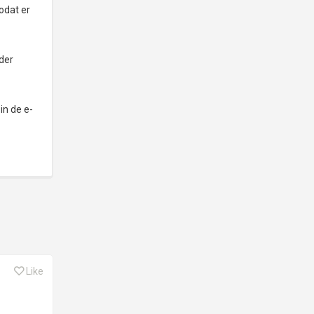
odat er
der
in de e-
Like