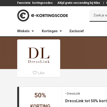
Favoriete
kortingscodes:
Altijd gratis verzending bij Nike
|
Winkels
Kortingen
Exclusief
Like
50%
• DressLink
DressLink tot 50% korti
KORTING