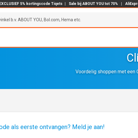
EXCLUSIEF 5% kortingscode Tiqets
|
Sale bij ABOUT YOU tot 70%
|
AliExp
Cl
Voordelig shoppen met een C
ode als eerste ontvangen? Meld je aan!