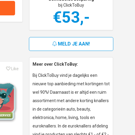
bij ClickToBuy
€53,-
MELD JE AAN!
Meer over ClickToBuy:
Like
Bij ClickToBuy vind je dagelijks een
nieuwe top aanbieding met kortingen tot
wel 90%! Daarnaast is er altijd een ruim
assortiment met andere korting knallers
in de categorieën auto, beauty,
elektronica, home, living, tools en
euroknallers. In de euroknallers afdeling
vind je producten van slechts €1,- of €2,-