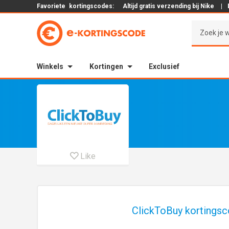
Favoriete
kortingscodes:
Altijd gratis verzending bij Nike
|
Winkels
Kortingen
Exclusief
Like
ClickToBuy kortingsc