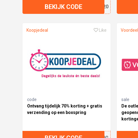
BEKIJK CODE
TAL20
Koopjedeal
Like
Voordee
code
sale
Ontvang tijdelijk 70% korting + gratis
De outl
verzending op een boxspring
geopend
korting
BEKIJK CODE
PRING