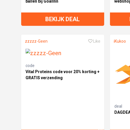
ballen bij GoalInn
websho
BEKIJK DEAL
zzzzz-Geen
Like
iKukoo
code
Vital Proteins code voor 20% korting +
GRATIS verzending
deal
DAGDEAL