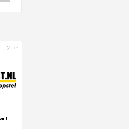
Like
port