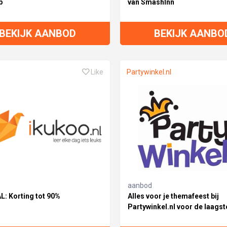
p
van SmashInn
BEKIJK AANBOD
BEKIJK AANBO
Like
Partywinkel.nl
aanbod
: Korting tot 90%
Alles voor je themafeest bij
Partywinkel.nl voor de laagste