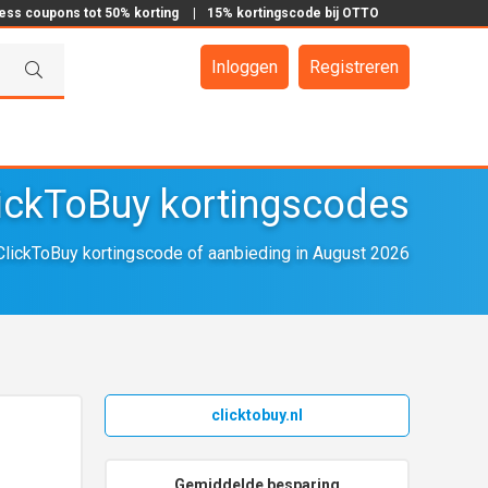
ress coupons tot 50% korting
|
15% kortingscode bij OTTO
Inloggen
Registreren
ickToBuy kortingscodes
lickToBuy kortingscode of aanbieding in August 2026
clicktobuy.nl
Gemiddelde besparing