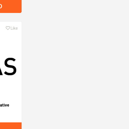
D
Like
ative