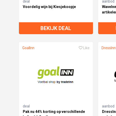
deal
aanbod
Voordelig wijn bij Kiesjekoopje
WaveInn
artikele
BEKIJK DEAL
GoalInn
Like
DressInn
deal
aanbod
Pak nu 44% korting op verschillende
DressInn