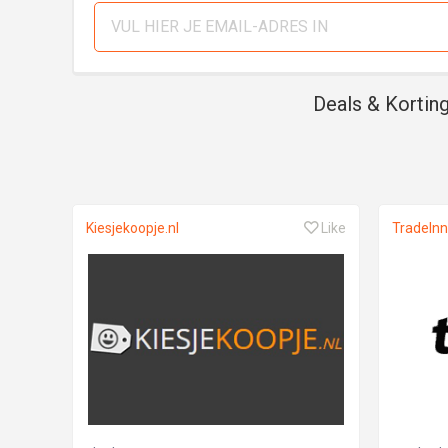
Deals & Kortin
Kiesjekoopje.nl
Like
TradeInn