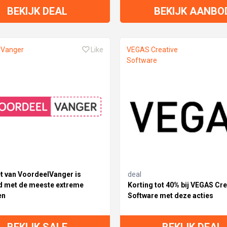
BEKIJK DEAL
BEKIJK AANBO
lVanger
Like
VEGAS Creative
Software
et van VoordeelVanger is
deal
 met de meeste extreme
Korting tot 40% bij VEGAS Cre
en
Software met deze acties
BEKIJK SALE
BEKIJK DEAL