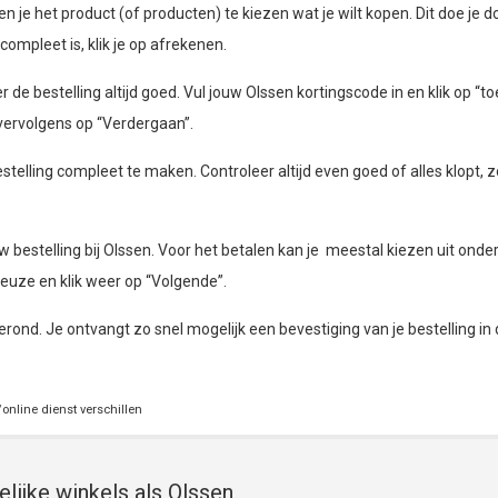
je het product (of producten) te kiezen wat je wilt kopen. Dit doe je do
compleet is, klik je op afrekenen.
r de bestelling altijd goed. Vul jouw Olssen kortingscode in en klik op “t
 vervolgens op “Verdergaan”.
telling compleet te maken. Controleer altijd even goed of alles klopt, z
bestelling bij Olssen. Voor het betalen kan je meestal kiezen uit onde
euze en klik weer op “Volgende”.
gerond. Je ontvangt zo snel mogelijk een bevestiging van je bestelling in 
online dienst verschillen
lijke winkels als Olssen