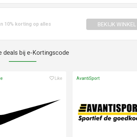
n 10% korting op alles
BEKIJK WINKEL
e deals bij e-Kortingscode
re
Like
AvantiSport