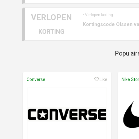
VERLOPEN
• Verlopen korting
Kortingscode Olssen va
KORTING
Populair
Converse
Like
Nike Sto