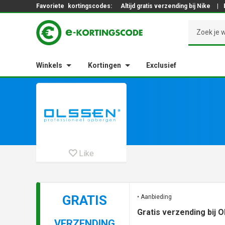
Favoriete
kortingscodes:
Altijd gratis verzending bij Nike
|
Winkels
Kortingen
Exclusief
Like
GRATIS
• Aanbieding
Gratis verzending bij 
VERZENDING