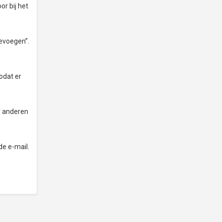
or bij het
oevoegen”.
odat er
r anderen
de e-mail.