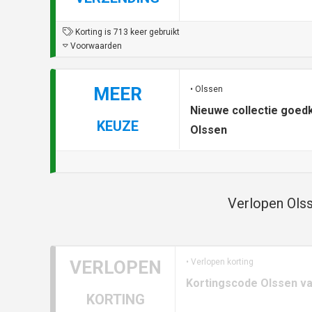
Korting is 713 keer gebruikt
Voorwaarden
MEER
• Olssen
Nieuwe collectie goedk
KEUZE
Olssen
Verlopen Olss
VERLOPEN
• Verlopen korting
Kortingscode Olssen va
KORTING