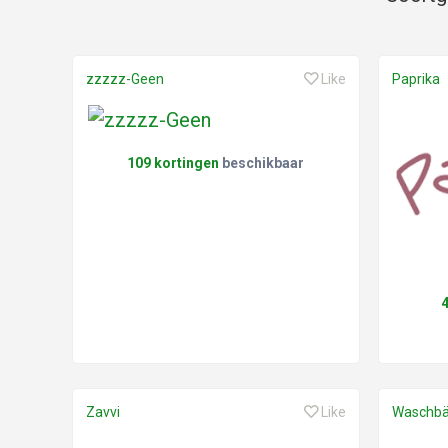
zzzzz-Geen
Like
Paprika
109 kortingen
beschikbaar
Zavvi
Like
Waschbä