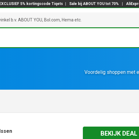
EXCLUSIEF 5% kortingscode Tiqets
|
Sale bij ABOUT YOU tot 70%
|
AliExp
Voordelig shoppen met e
Olssen
BEKIJK DEAL