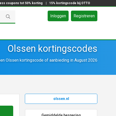
ress coupons tot 50% korting
|
15% kortingscode bij OTTO
Inloggen
Registreren
Olssen kortingscodes
en Olssen kortingscode of aanbieding in August 2026
olssen.nl
Gemiddelde besparing