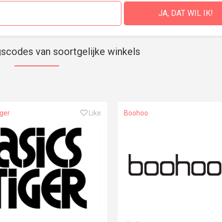
gscodes van soortgelijke winkels
ger
Like
Boohoo