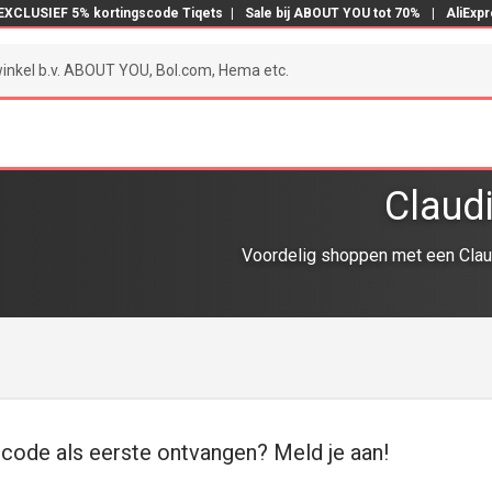
EXCLUSIEF 5% kortingscode Tiqets
|
Sale bij ABOUT YOU tot 70%
|
AliExp
Claud
Voordelig shoppen met een Claud
scode als eerste ontvangen? Meld je aan!