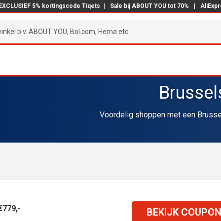
EXCLUSIEF 5% kortingscode Tiqets
|
Sale bij ABOUT YOU tot 70%
|
AliExp
Brussel
Voordelig shoppen met een Brussel
€779,-
BEKIJK COUPO