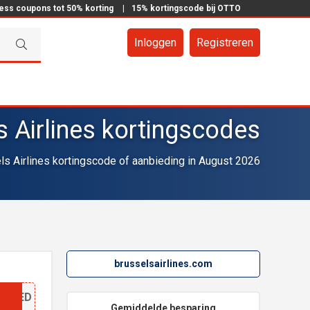
ress coupons tot 50% korting
|
15% kortingscode bij OTTO
Inloggen
Registreren
s Airlines kortingscodes
s Airlines kortingscode of aanbieding in August 2026
brusselsairlines.com
N
VREED
Gemiddelde besparing