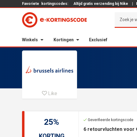
Favoriete
kortingscodes:
Altijd gratis verzending bij Nike
|
Winkels
Kortingen
Exclusief
Like
25%
Geverifieerde kortingscode
6 retourvluchten voor 
KORTING