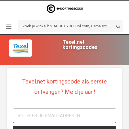
Texel.net
kortingscodes
Texel.net kortingscode als eerste
ontvangen? Meld je aan!