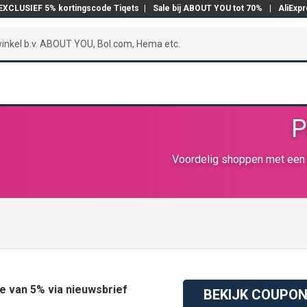
EXCLUSIEF 5% kortingscode Tiqets
|
Sale bij ABOUT YOU tot 70%
|
AliExp
P
Voordelig shoppen met een 
e van 5% via nieuwsbrief
BEKIJK COUPO