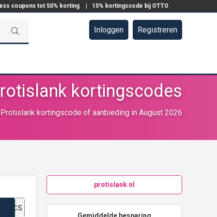
ress coupons tot 50% korting
|
15% kortingscode bij OTTO
Inloggen
Registreren
rotislank kortingscodes
Protislank kortingscode of aanbieding in August 2026
protislank.nl
N
DOECS
Gemiddelde besparing