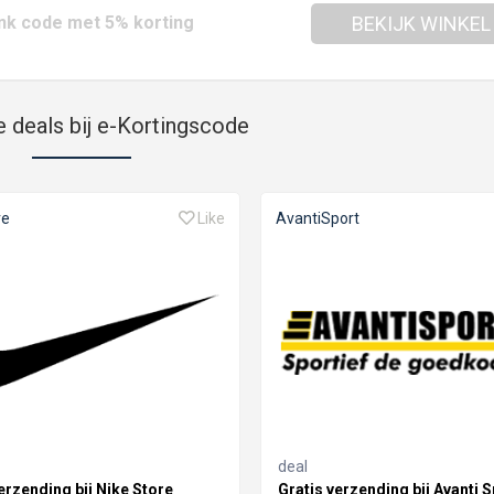
nk code met 5% korting
BEKIJK WINKEL
e deals bij e-Kortingscode
re
Like
AvantiSport
deal
erzending bij Nike Store
Gratis verzending bij Avanti S