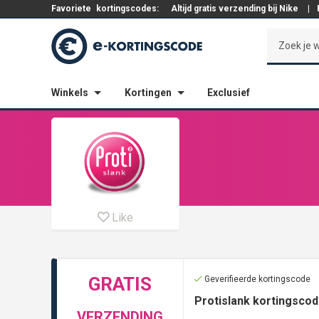
Favoriete
kortingscodes:
Altijd gratis verzending bij Nike
|
Winkels
Kortingen
Exclusief
Like
GRATIS
Geverifieerde kortingscode
Protislank kortingscod
VERZENDING