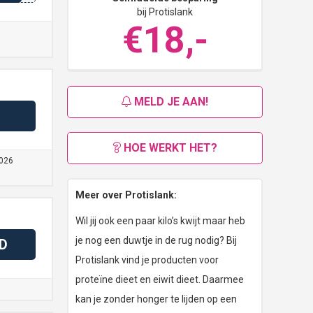
bij Protislank
€18,-
MELD JE AAN!
HOE WERKT HET?
026
Meer over Protislank:
Wil jij ook een paar kilo’s kwijt maar heb
je nog een duwtje in de rug nodig? Bij
D
Protislank vind je producten voor
proteïne dieet en eiwit dieet. Daarmee
kan je zonder honger te lijden op een