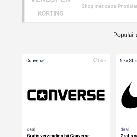
Shop met deze Protisla
KORTING
Populair
Converse
Like
Nike Sto
deal
deal
Gratis verzending bij Converse
Gratis v