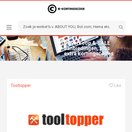
Uitverkoop & SALE
aanbiedingen, plus
extra kortingscodes
Tooltopper
Like