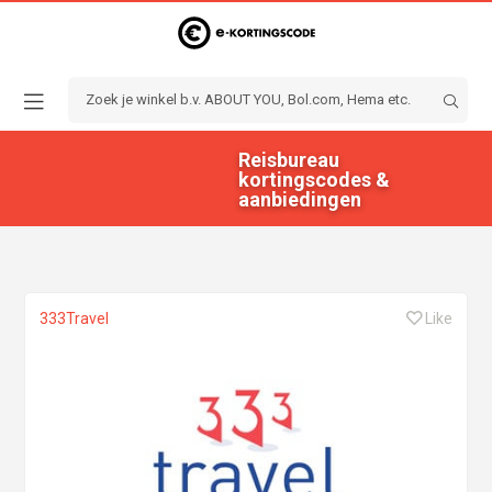
Reisbureau
kortingscodes &
aanbiedingen
333Travel
Like