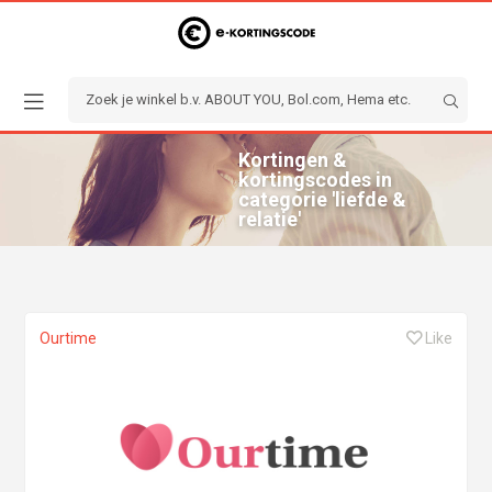
Kortingen &
kortingscodes in
categorie 'liefde &
relatie'
Ourtime
Like