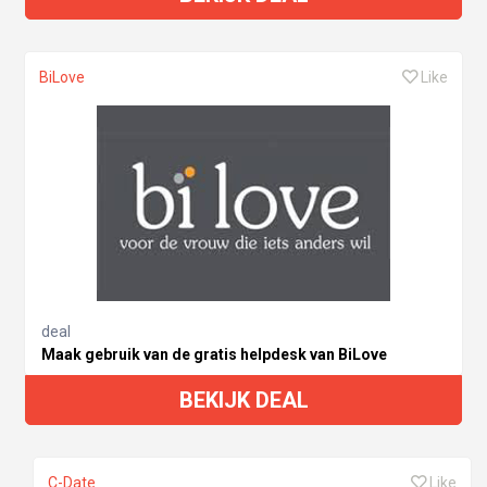
BiLove
Like
deal
Maak gebruik van de gratis helpdesk van BiLove
BEKIJK DEAL
C-Date
Like