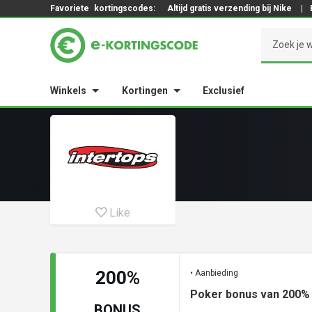
Favoriete
kortingscodes:
Altijd gratis verzending bij Nike
|
Winkels
Kortingen
Exclusief
Like
200%
• Aanbieding
Poker bonus van 200%
BONUS