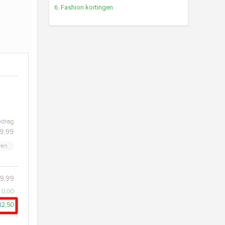
6. Fashion kortingen