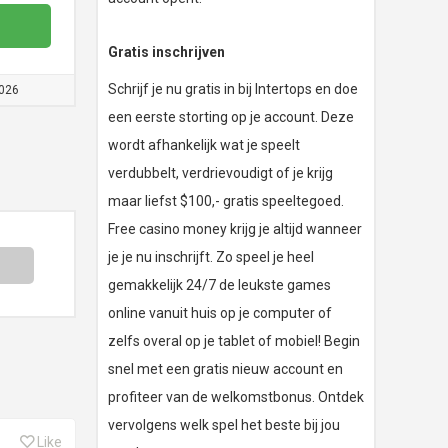
Gratis inschrijven
Schrijf je nu gratis in bij Intertops en doe
026
een eerste storting op je account. Deze
wordt afhankelijk wat je speelt
verdubbelt, verdrievoudigt of je krijg
maar liefst $100,- gratis speeltegoed.
Free casino money krijg je altijd wanneer
je je nu inschrijft. Zo speel je heel
gemakkelijk 24/7 de leukste games
online vanuit huis op je computer of
zelfs overal op je tablet of mobiel! Begin
snel met een gratis nieuw account en
profiteer van de welkomstbonus. Ontdek
vervolgens welk spel het beste bij jou
Like