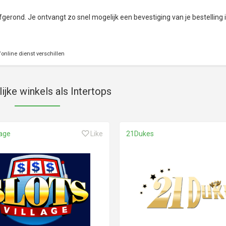
 afgerond. Je ontvangt zo snel mogelijk een bevestiging van je bestelling 
online dienst verschillen
ijke winkels als Intertops
lage
Like
21Dukes