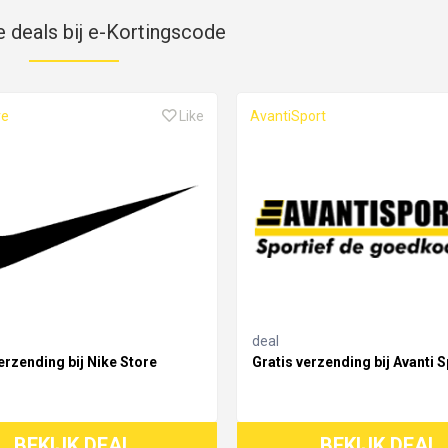
e deals bij e-Kortingscode
re
Like
AvantiSport
deal
erzending bij Nike Store
Gratis verzending bij Avanti S
BEKIJK DEAL
BEKIJK DEAL