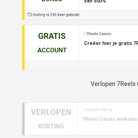
van 500%
Korting is 295 keer gebruikt
GRATIS
• 7Reels Casino
Creëer hier je gratis 
ACCOUNT
Verlopen 7Reels 
VERLOPEN
• Verlopen korting
7Reels Casino welkomst
KORTING