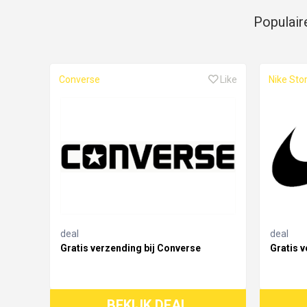
Populair
Converse
Like
Nike Sto
deal
deal
Gratis verzending bij Converse
Gratis v
BEKIJK DEAL