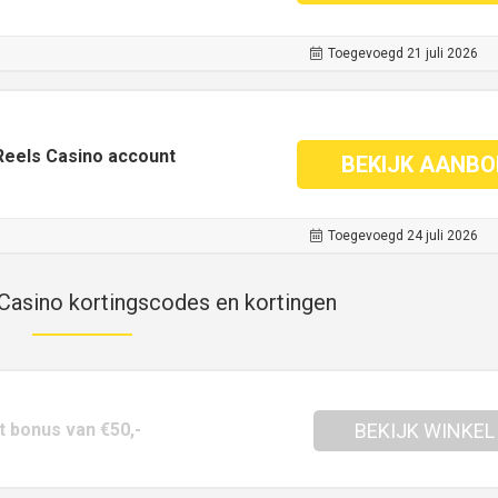
Toegevoegd 21 juli 2026
7Reels Casino account
BEKIJK AANBO
Toegevoegd 24 juli 2026
Casino kortingscodes en kortingen
 bonus van €50,-
BEKIJK WINKEL