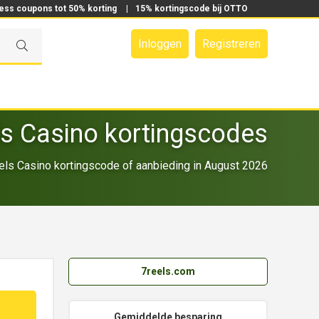
ress coupons tot 50% korting
|
15% kortingscode bij OTTO
Inloggen
Registreren
s Casino kortingscodes
ls Casino kortingscode of aanbieding in August 2026
7reels.com
Gemiddelde besparing