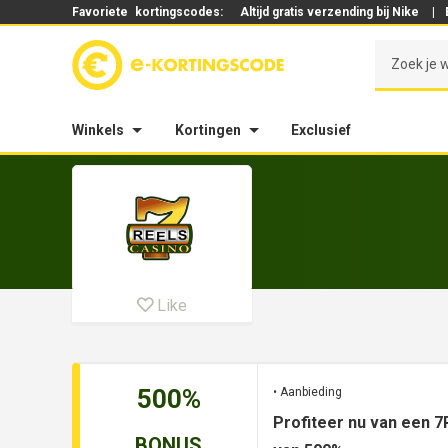
Favoriete
kortingscodes:
Altijd gratis verzending bij Nike
|
Winkels
Kortingen
Exclusief
Like
500%
• Aanbieding
Profiteer nu van een 
BONUS