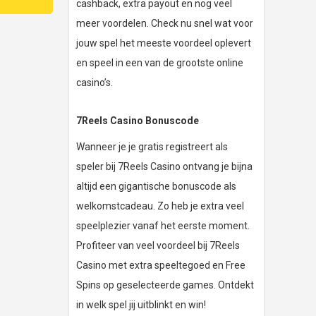
cashback, extra payout en nog veel
meer voordelen. Check nu snel wat voor
jouw spel het meeste voordeel oplevert
en speel in een van de grootste online
casino’s.
7Reels Casino Bonuscode
Wanneer je je gratis registreert als
speler bij 7Reels Casino ontvang je bijna
altijd een gigantische bonuscode als
welkomstcadeau. Zo heb je extra veel
speelplezier vanaf het eerste moment.
Profiteer van veel voordeel bij 7Reels
Casino met extra speeltegoed en Free
Spins op geselecteerde games. Ontdekt
in welk spel jij uitblinkt en win!