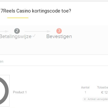
 7Reels Casino kortingscode toe?