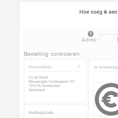
Hoe voeg ik een