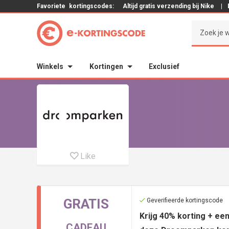
Favoriete
kortingscodes:
Altijd gratis verzending bij Nike
|
Winkels
Kortingen
Exclusief
Like
GRATIS
Geverifieerde kortingscode
Krijg 40% korting + e
CADEAU