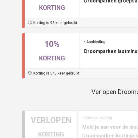
Droomparken groeps
KORTING
Korting is 98 keer gebruikt
10%
• Aanbieding
Droomparken lastminut
KORTING
Korting is 540 keer gebruikt
Verlopen Droomp
VERLOPEN
• Verlopen korting
Meld je aan voor de nie
KORTING
Droomparken kortings