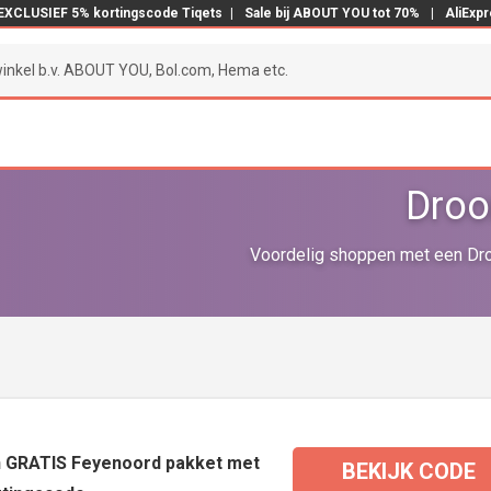
EXCLUSIEF 5% kortingscode Tiqets
|
Sale bij ABOUT YOU tot 70%
|
AliExp
Droo
Voordelig shoppen met een Dro
en GRATIS Feyenoord pakket met
BEKIJK CODE