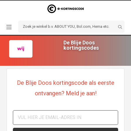
De Blije Doos
kortingscodes
De Blije Doos kortingscode als eerste
ontvangen? Meld je aan!