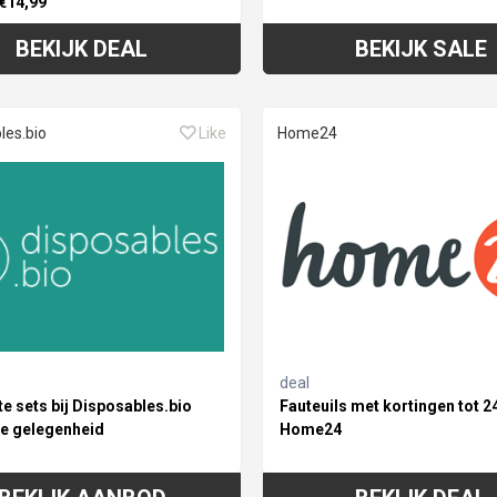
 €14,99
BEKIJK DEAL
BEKIJK SALE
les.bio
Like
Home24
deal
e sets bij Disposables.bio
Fauteuils met kortingen tot 2
ke gelegenheid
Home24