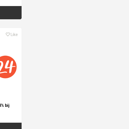
Like
4% bij