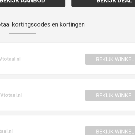
BEKIJK AANBOD
BEKIJK DEAL
taal kortingscodes en kortingen
totaal.nl
BEKIJK WINKEL
Vtotaal.nl
BEKIJK WINKEL
aal.nl
BEKIJK WINKEL