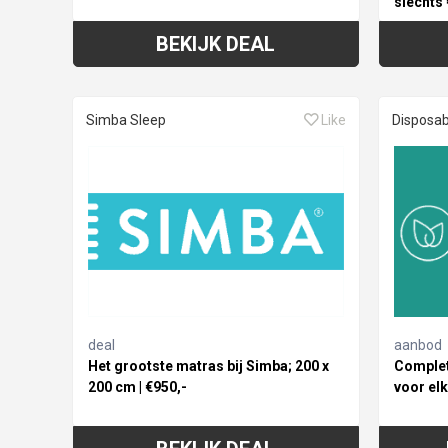
slechts
BEKIJK DEAL
Simba Sleep
Like
Disposab
deal
aanbod
Het grootste matras bij Simba; 200 x
Complet
200 cm | €950,-
voor el