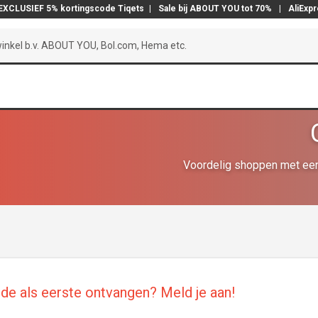
EXCLUSIEF 5% kortingscode Tiqets
|
Sale bij ABOUT YOU tot 70%
|
AliExp
Voordelig shoppen met een
de als eerste ontvangen? Meld je aan!