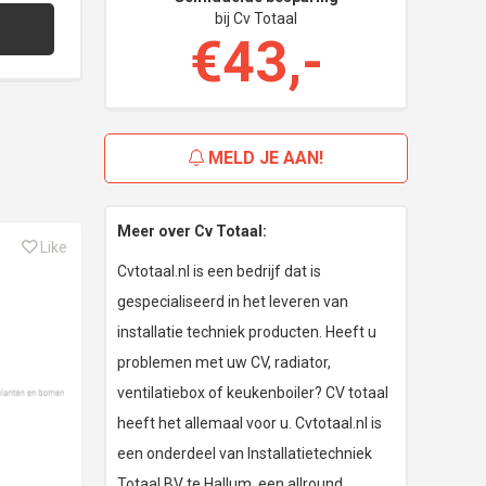
bij Cv Totaal
€43,-
MELD JE AAN!
Meer over Cv Totaal:
Like
Cvtotaal.nl is een bedrijf dat is
gespecialiseerd in het leveren van
installatie techniek producten. Heeft u
problemen met uw CV, radiator,
ventilatiebox of keukenboiler? CV totaal
heeft het allemaal voor u. Cvtotaal.nl is
een onderdeel van Installatietechniek
Totaal BV te Hallum, een allround