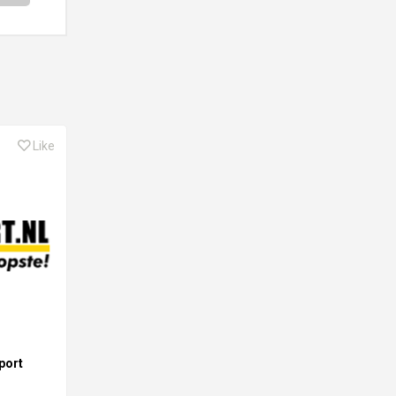
Like
port