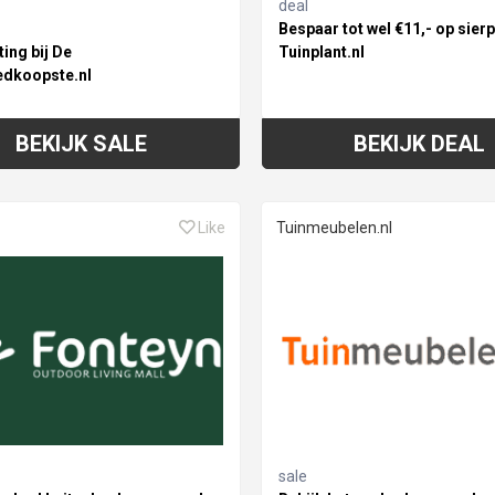
deal
Bespaar tot wel €11,- op sierp
ing bij De
Tuinplant.nl
edkoopste.nl
BEKIJK SALE
BEKIJK DEAL
Like
Tuinmeubelen.nl
sale