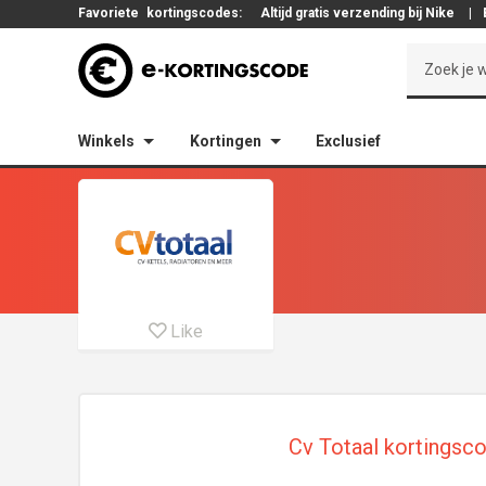
Favoriete
kortingscodes:
Altijd gratis verzending bij Nike
|
Winkels
Kortingen
Exclusief
Like
Cv Totaal kortingsco