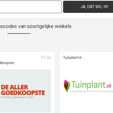
gscodes van soortgelijke winkels
Like
Tuinplant.nl
dkoopste