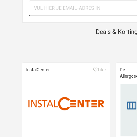
Deals & Kortin
InstalCenter
Like
De
Allergoe