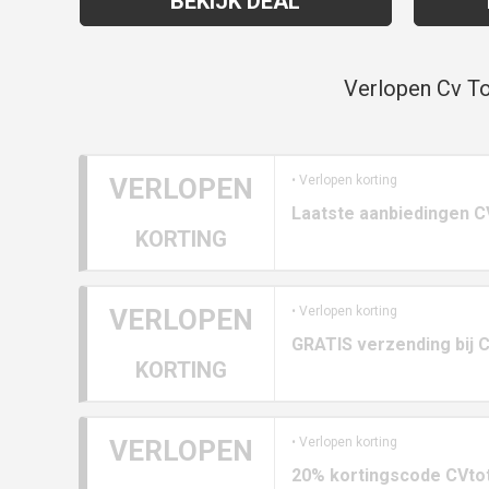
BEKIJK DEAL
Verlopen Cv To
VERLOPEN
• Verlopen korting
Laatste aanbiedingen CV
KORTING
VERLOPEN
• Verlopen korting
GRATIS verzending bij C
KORTING
VERLOPEN
• Verlopen korting
20% kortingscode CVtot