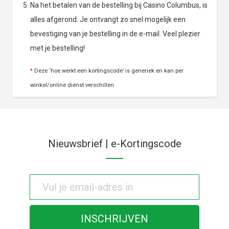
Na het betalen van de bestelling bij Casino Columbus, is
alles afgerond. Je ontvangt zo snel mogelijk een
bevestiging van je bestelling in de e-mail. Veel plezier
met je bestelling!
*
Deze ‘hoe werkt een kortingscode’ is generiek en kan per
winkel/online dienst verschillen
Nieuwsbrief | e-Kortingscode