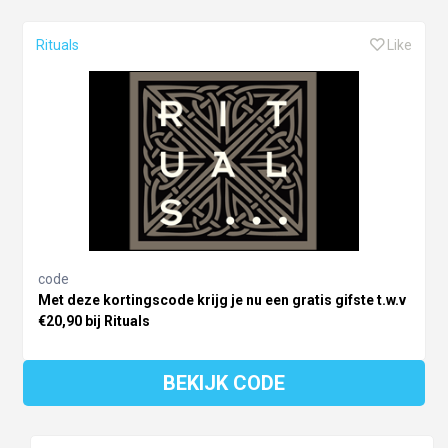
Rituals
Like
code
Met deze kortingscode krijg je nu een gratis gifste t.w.v
€20,90 bij Rituals
BEKIJK CODE