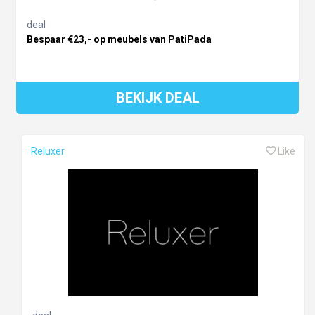
deal
Bespaar €23,- op meubels van PatiPada
BEKIJK DEAL
Reluxer
Like