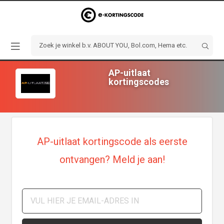
AP-uitlaat
kortingscodes
AP-uitlaat kortingscode als eerste
ontvangen? Meld je aan!