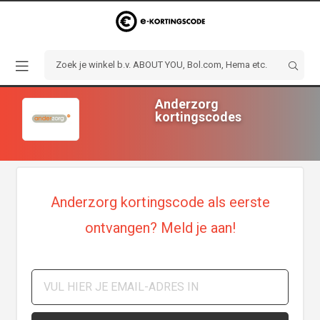
Anderzorg
kortingscodes
Anderzorg kortingscode als eerste
ontvangen? Meld je aan!