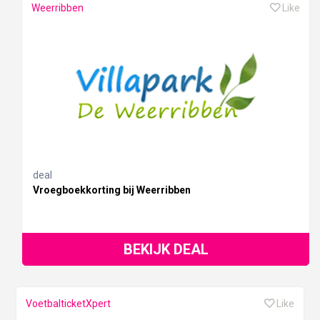
Weerribben
Like
deal
Vroegboekkorting bij Weerribben
BEKIJK DEAL
VoetbalticketXpert
Like