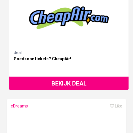
deal
Goedkope tickets? CheapAir!
BEKIJK DEAL
eDreams
Like