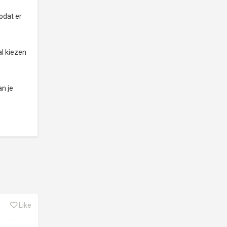
odat er
l kiezen
an je
Like