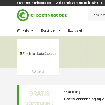
Favoriete
kortingscodes:
Altijd gratis verzending bij Nike
|
Winkels
Kortingen
Exclusief
Like
GRATIS
• Aanbieding
Gratis verzending bij 
VERZENDING