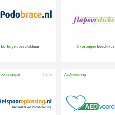
3 kortingen
beschikbaar
5 kortingen
beschikba
roplossing.nl
Like
AEDvoordelig