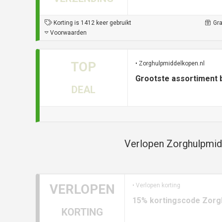
Korting is 1412 keer gebruikt
Gra
Voorwaarden
TOP
• Zorghulpmiddelkopen.nl
Grootste assortiment b
DEAL
Verlopen Zorghulpmidd
VERLOPEN
• Verlopen korting
15% kortingscode Zorg
KORTING