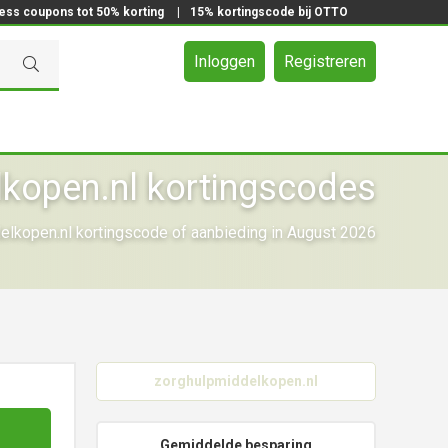
ress coupons tot 50% korting
|
15% kortingscode bij OTTO
Inloggen
Registreren
kopen.nl kortingscodes
lkopen.nl kortingscode of aanbieding in August 2026
zorghulpmiddelkopen.nl
Gemiddelde besparing