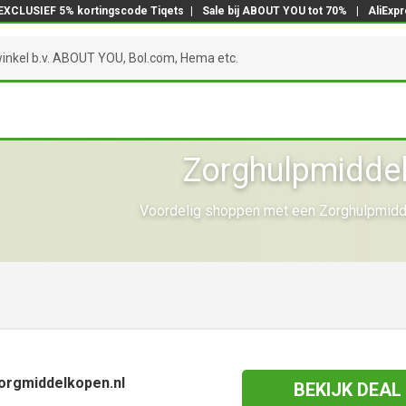
EXCLUSIEF 5% kortingscode Tiqets
|
Sale bij ABOUT YOU tot 70%
|
AliExp
Zorghulpmiddel
Voordelig shoppen met een Zorghulpmidde
Zorgmiddelkopen.nl
BEKIJK DEAL