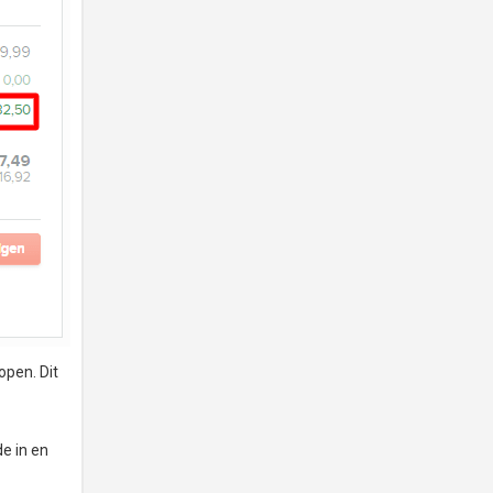
open. Dit
de in en