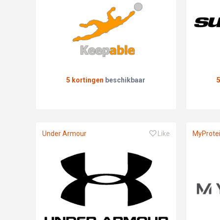
5 kortingen
beschikbaar
Under Armour
Like
MyProte