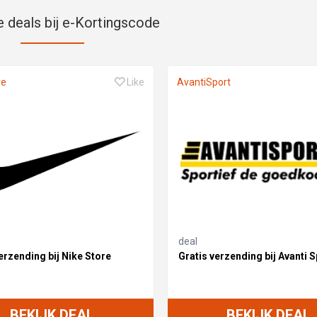
e deals bij e-Kortingscode
re
Like
AvantiSport
deal
erzending bij Nike Store
Gratis verzending bij Avanti S
BEKIJK DEAL
BEKIJK DEAL