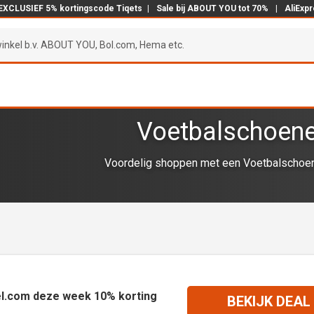
EXCLUSIEF 5% kortingscode Tiqets
|
Sale bij ABOUT YOU tot 70%
|
AliExp
Voetbalschoene
Voordelig shoppen met een Voetbalschoen
l.com deze week 10% korting
BEKIJK DEAL