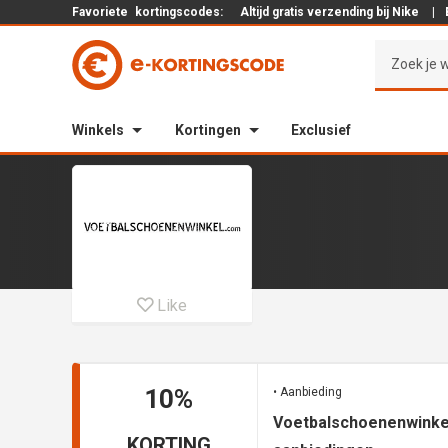
Favoriete
kortingscodes:
Altijd gratis verzending bij Nike
|
Winkels
Kortingen
Exclusief
Like
10%
• Aanbieding
Voetbalschoenenwinke
KORTING