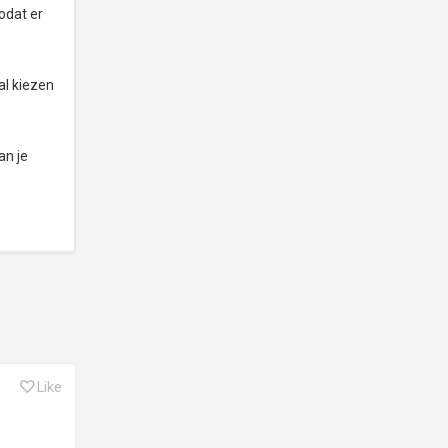
odat er
al kiezen
an je
Like