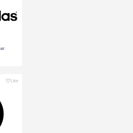
aar
Like