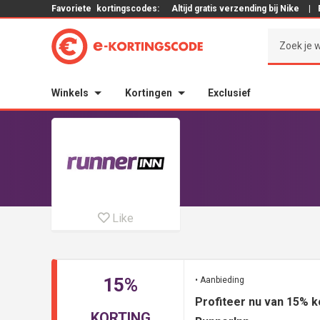
Favoriete
kortingscodes:
Altijd gratis verzending bij Nike
|
Winkels
Kortingen
Exclusief
Like
15%
• Aanbieding
Profiteer nu van 15% ko
KORTING