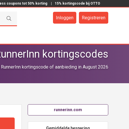
ress coupons tot 50% korting
|
15% kortingscode bij OTTO
Inloggen
Registreren
unnerInn kortingscodes
RunnerInn kortingscode of aanbieding in August 2026
runnerinn.com
Gemiddelde besparing