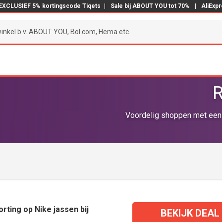
EXCLUSIEF 5% kortingscode Tiqets
|
Sale bij ABOUT YOU tot 70%
|
AliExp
R
Voordelig shoppen met een 
rting op Nike jassen bij
BEKIJK DEAL