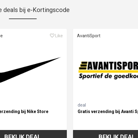
e deals bij e-Kortingscode
re
Like
AvantiSport
deal
erzending bij Nike Store
Gratis verzending bij Avanti S
BEKIJK DEAL
BEKIJK DEAL