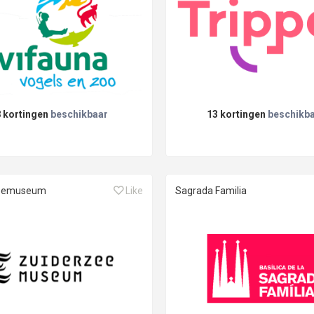
8 kortingen
beschikbaar
13 kortingen
beschikb
zeemuseum
Like
Sagrada Familia