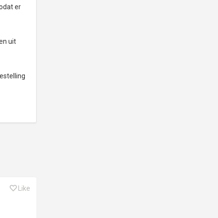
odat er
en uit
estelling
Like