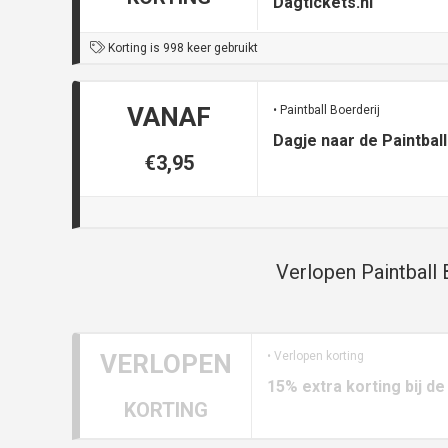
Dagtickets.nl
Korting is 998 keer gebruikt
VANAF
• Paintball Boerderij
Dagje naar de Paintball
€3,95
Verlopen Paintball 
VERLOPEN
• Verlopen korting
15% extra korting bij de
KORTING