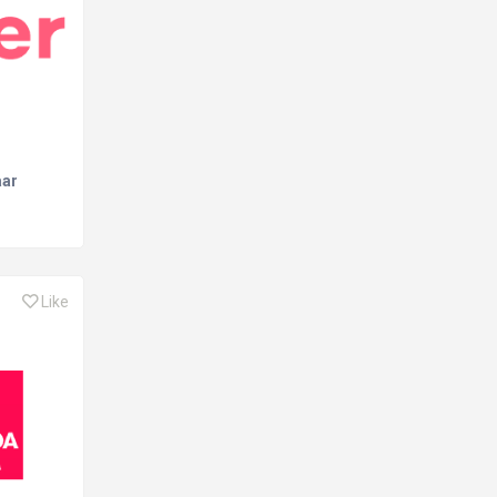
aar
Like