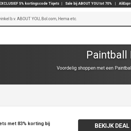
EXCLUSIEF 5% kortingscode Tiqets
|
Sale bij ABOUT YOU tot 70%
|
AliExp
Paintball
Voordelig shoppen met een Paintball
kets met 83% korting bij
BEKIJK DEAL