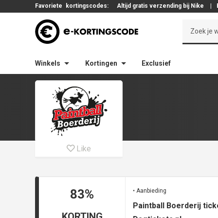
Favoriete
kortingscodes:
Altijd gratis verzending bij Nike
|
Winkels
Kortingen
Exclusief
Like
83%
• Aanbieding
Paintball Boerderij tic
KORTING