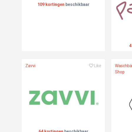
109 kortingen
beschikbaar
4
Zavvi
Like
Waschbä
Shop
64 kortingen
beschikbaar