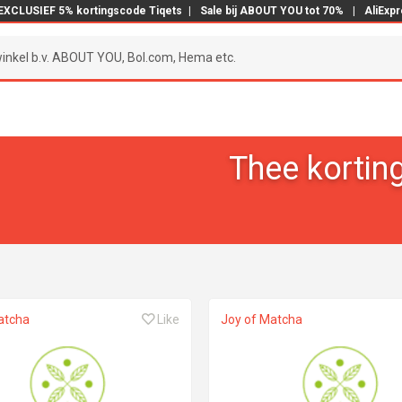
EXCLUSIEF 5% kortingscode Tiqets
|
Sale bij ABOUT YOU tot 70%
|
AliExp
Thee kortin
atcha
Like
Joy of Matcha