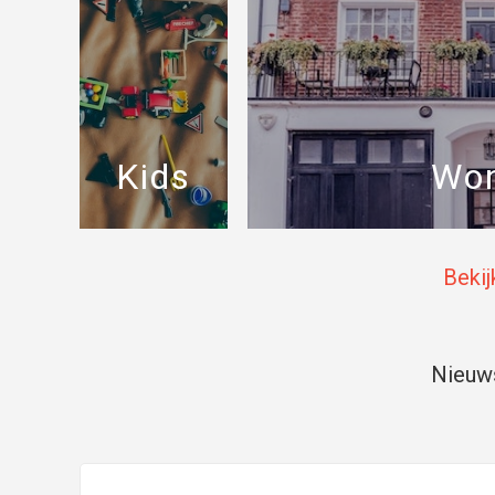
Kids
Wo
Bekij
Nieuws