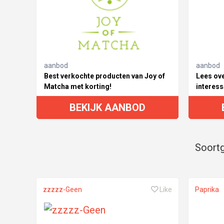
aanbod
aanbod
Best verkochte producten van Joy of
Lees ove
Matcha met korting!
interess
BEKIJK AANBOD
Soortg
zzzzz-Geen
Like
Paprika