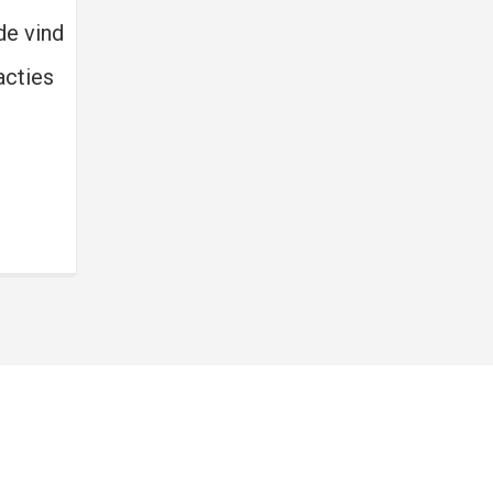
de vind
acties