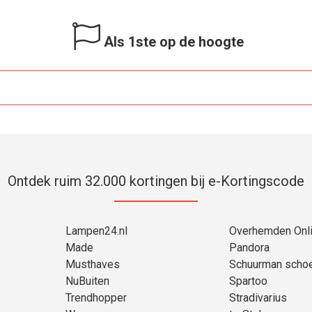
Als 1ste op de hoogte
Ontdek ruim 32.000 kortingen bij e-Kortingscode
Lampen24.nl
Overhemden Onl
Made
Pandora
Musthaves
Schuurman scho
NuBuiten
Spartoo
Trendhopper
Stradivarius