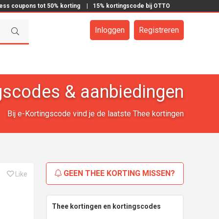
ress coupons tot 50% korting
|
15% kortingscode bij OTTO
Inloggen
Registreren
gscodes & aanbiedingen
Bij e-Kortingscode vind je de laatste Thee kortingen
GEEN THEE KORTING MISSEN?
Like
Thee kortingen en kortingscodes