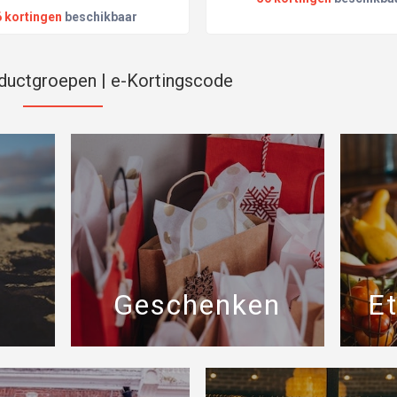
6 kortingen
beschikbaar
oductgroepen | e-Kortingscode
Geschenken
E