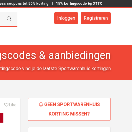
ress coupons tot 50% korting
|
15% kortingscode bij OTTO
Inloggen
Registreren
gscodes & aanbiedingen
rtingscode vind je de laatste Sportwarenhuis kortingen
GEEN SPORTWARENHUIS
Like
KORTING MISSEN?