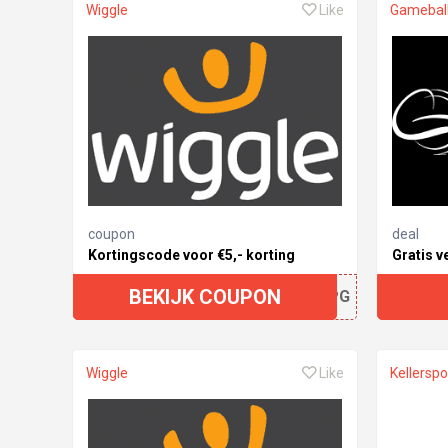
Wiggle
Like
Gamebal
coupon
deal
Kortingscode voor €5,- korting
Gratis v
BEKIJK COUPON
84JPG
Wiggle
Like
Kellerspo