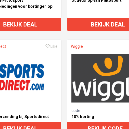
e Plutosport
Outletshop van Plutosport
iedingen voor kortingen op
BEKIJK DEAL
BEKIJK DEAL
rect
Like
Wiggle
code
erzending bij Sportsdirect
10% korting
BEKIJK DEAL
BEKIJK CODE