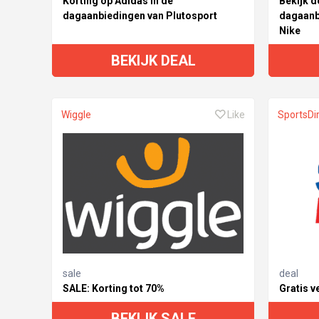
Korting op Adidas in de
Bekijk d
dagaanbiedingen van Plutosport
dagaanb
Nike
BEKIJK DEAL
Wiggle
Like
SportsDi
sale
deal
SALE: Korting tot 70%
Gratis v
BEKIJK SALE