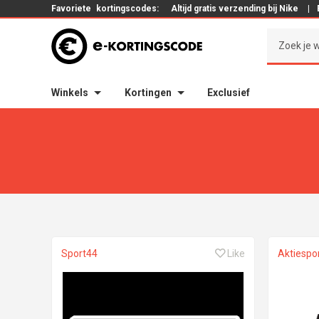
Favoriete
kortingscodes:
Altijd gratis verzending bij Nike
|
Winkels
Kortingen
Exclusief
Sport44
Like
Aktiespo