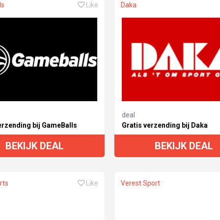
ls
Like
Daka
deal
erzending bij GameBalls
Gratis verzending bij Daka
BEKIJK DEAL
BEKIJK DEAL
rts
Like
Verest Sport