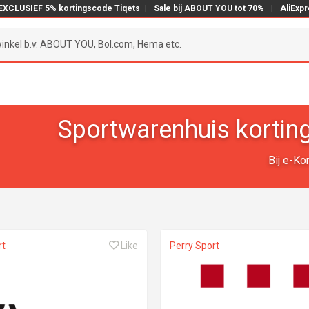
EXCLUSIEF 5% kortingscode Tiqets
|
Sale bij ABOUT YOU tot 70%
|
AliExp
Sportwarenhuis kortin
Bij e-Ko
rt
Like
Perry Sport