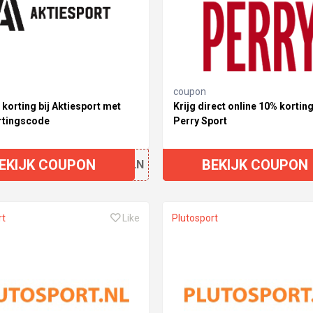
coupon
korting bij Aktiesport met
Krijg direct online 10% korting
rtingscode
Perry Sport
EKIJK COUPON
BEKIJK COUPON
S9ALN
rt
Like
Plutosport