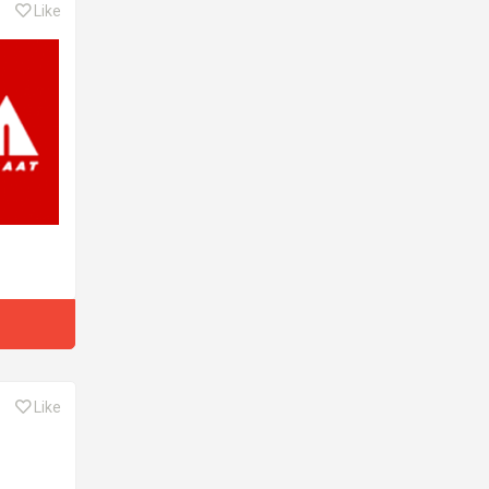
Like
Like