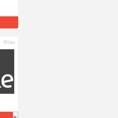
Like
N AAN