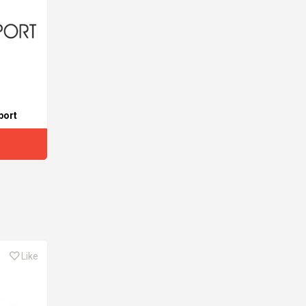
port
Like