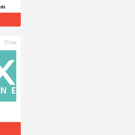
ids
Like