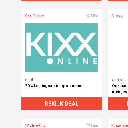
Kixx Online
Like
Ockyz
deal
aanbod
20% kortingsactie op schoenen
Ook bad
meisjes 
BEKIJK DEAL
4ActiveKidz
Like
Kinderkle