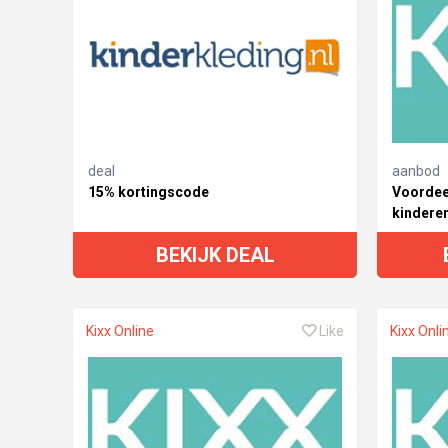
deal
aanbod
15% kortingscode
Voordee
kinderen
BEKIJK DEAL
Kixx Online
Like
Kixx Onli