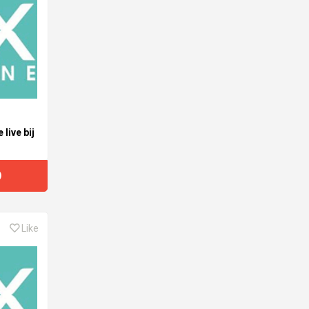
live bij
D
Like