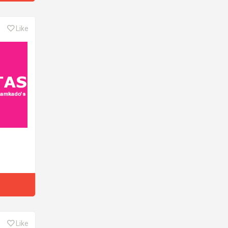
Like
Like