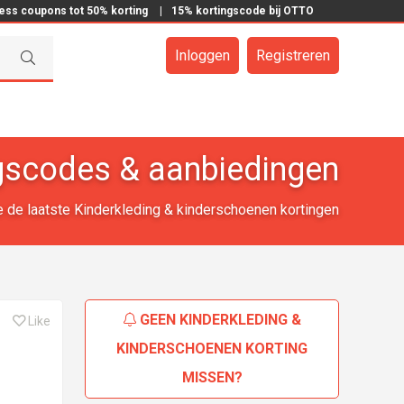
ress coupons tot 50% korting
|
15% kortingscode bij OTTO
Inloggen
Registreren
ngscodes & aanbiedingen
je de laatste Kinderkleding & kinderschoenen kortingen
GEEN KINDERKLEDING &
Like
KINDERSCHOENEN KORTING
MISSEN?