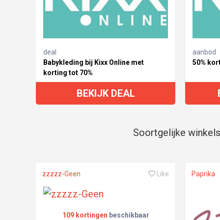
deal
aanbod
Babykleding bij Kixx Online met
50% kort
korting tot 70%
BEKIJK DEAL
Soortgelijke winkel
zzzzz-Geen
Like
Paprika
109 kortingen
beschikbaar