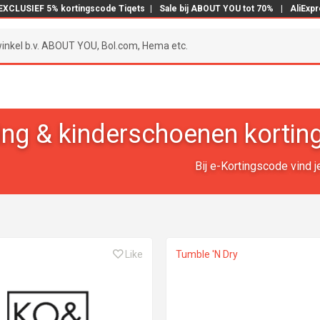
EXCLUSIEF 5% kortingscode Tiqets
|
Sale bij ABOUT YOU tot 70%
|
AliExp
ing & kinderschoenen korti
Bij e-Kortingscode vind 
Like
Tumble 'N Dry