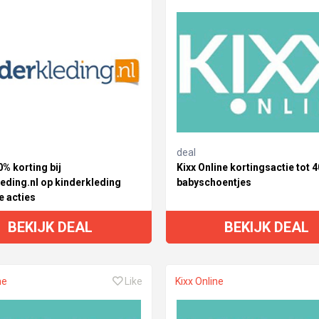
deal
0% korting bij
Kixx Online kortingsactie tot 
eding.nl op kinderkleding
babyschoentjes
e acties
BEKIJK DEAL
BEKIJK DEAL
ne
Like
Kixx Online