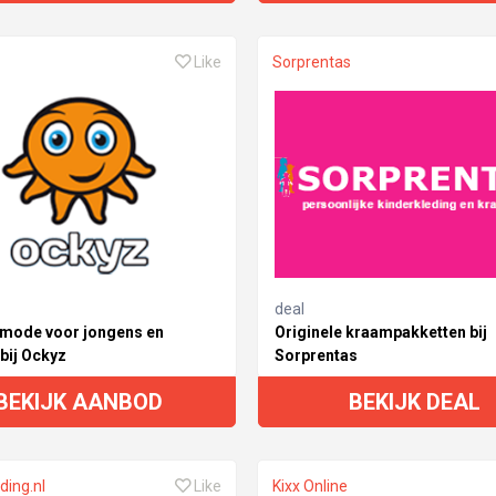
Like
Sorprentas
deal
mode voor jongens en
Originele kraampakketten bij
bij Ockyz
Sorprentas
BEKIJK AANBOD
BEKIJK DEAL
ding.nl
Like
Kixx Online