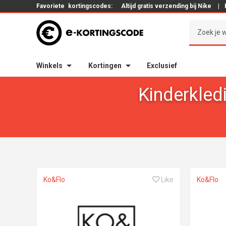
Favoriete
kortingscodes:
Altijd gratis verzending bij Nike
|
Winkels
Kortingen
Exclusief
Kinderkled
Ko&Flo
Like
Ko&Flo