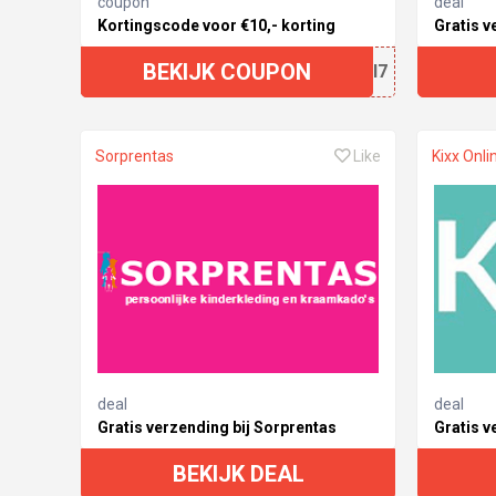
coupon
deal
Kortingscode voor €10,- korting
Gratis v
BEKIJK COUPON
XZGI7
Sorprentas
Like
Kixx Onli
deal
deal
Gratis verzending bij Sorprentas
Gratis v
BEKIJK DEAL