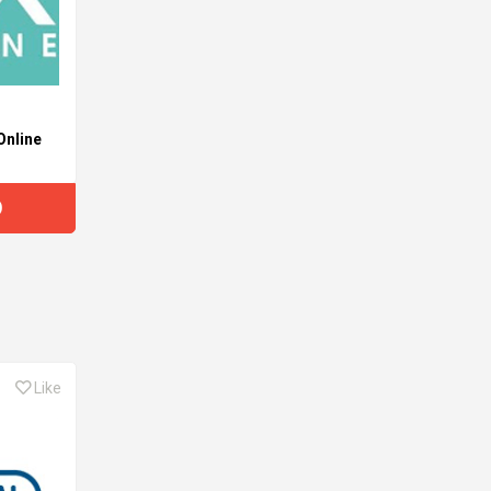
Online
D
Like