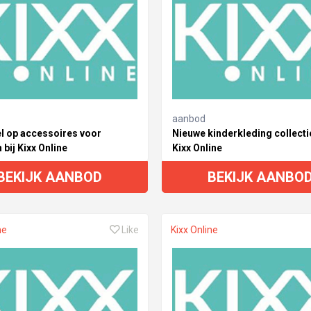
aanbod
l op accessoires voor
Nieuwe kinderkleding collectie 
 bij Kixx Online
Kixx Online
BEKIJK AANBOD
BEKIJK AANBO
ne
Like
Kixx Online