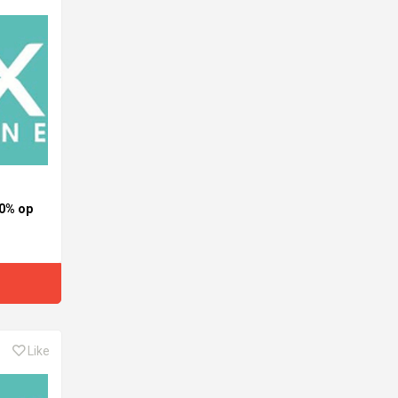
40% op
Like