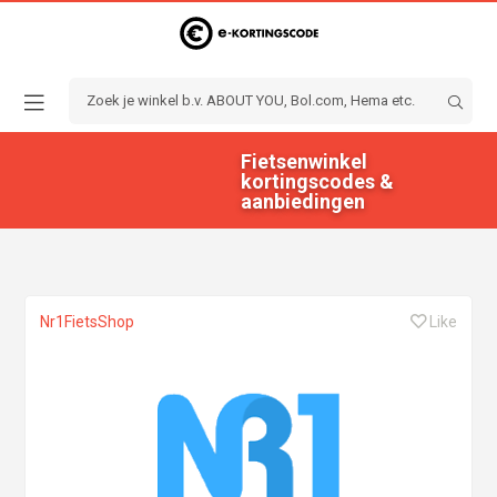
Fietsenwinkel
kortingscodes &
aanbiedingen
Nr1FietsShop
Like