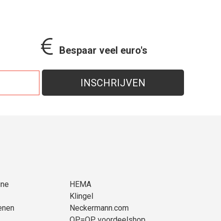
Bespaar veel euro's
ine
HEMA
Klingel
enen
Neckermann.com
OP=OP voordeelshop