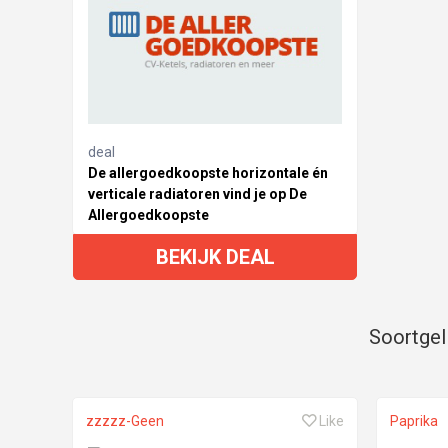
deal
De allergoedkoopste horizontale én
verticale radiatoren vind je op De
Allergoedkoopste
BEKIJK DEAL
Soortgel
zzzzz-Geen
Like
Paprika