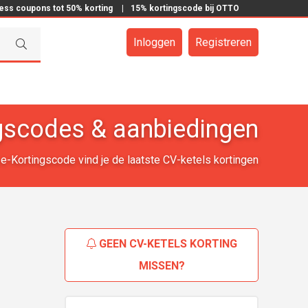
ress coupons tot 50% korting
|
15% kortingscode bij OTTO
Inloggen
Registreren
ngscodes & aanbiedingen
j e-Kortingscode vind je de laatste CV-ketels kortingen
GEEN CV-KETELS KORTING
MISSEN?