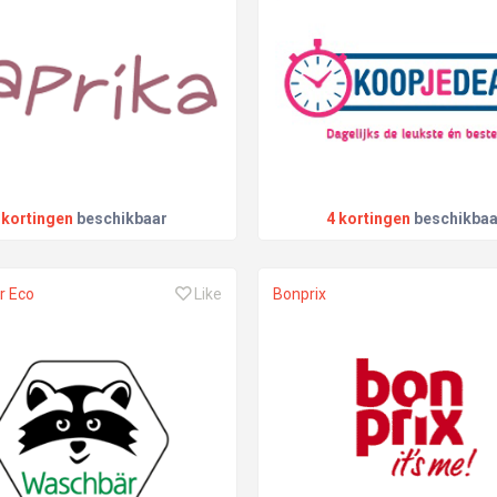
 kortingen
beschikbaar
4 kortingen
beschikbaa
r Eco
Like
Bonprix