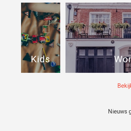
Kids
Wo
Bekij
Nieuws g