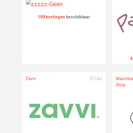
109 kortingen
beschikbaar
4
Zavvi
Like
Waschbä
Shop