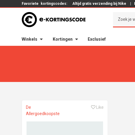
Favoriete
kortingscodes:
Altijd gratis verzending bij Nike
|
Winkels
Kortingen
Exclusief
De
Like
Allergoedkoopste