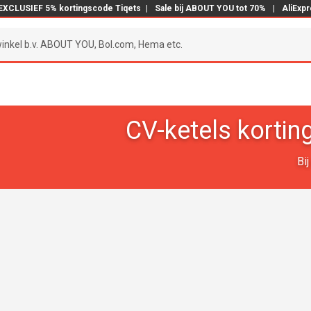
EXCLUSIEF 5% kortingscode Tiqets
|
Sale bij ABOUT YOU tot 70%
|
AliExp
CV-ketels korti
Bi