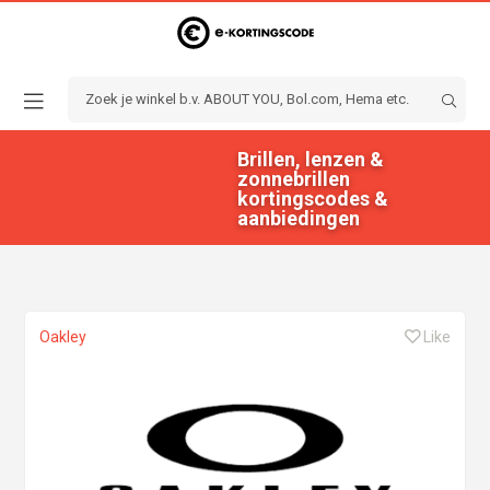
Brillen, lenzen &
zonnebrillen
kortingscodes &
aanbiedingen
Oakley
Like