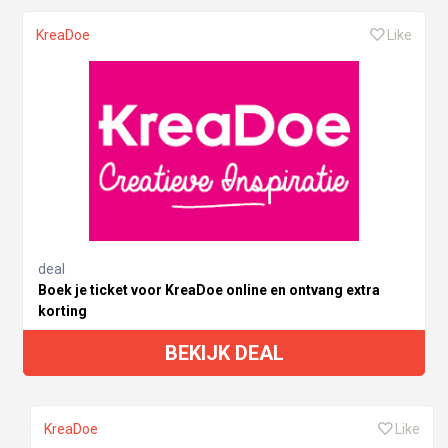
KreaDoe
Like
deal
Boek je ticket voor KreaDoe online en ontvang extra
korting
BEKIJK DEAL
KreaDoe
Like