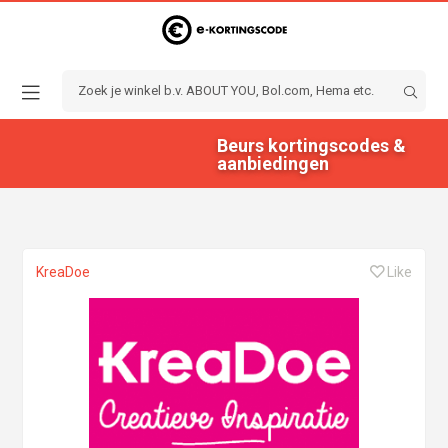
Beurs kortingscodes &
aanbiedingen
KreaDoe
Like