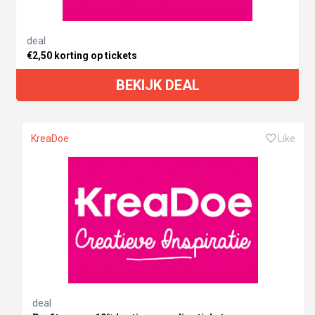
deal
€2,50 korting op tickets
BEKIJK DEAL
KreaDoe
Like
deal