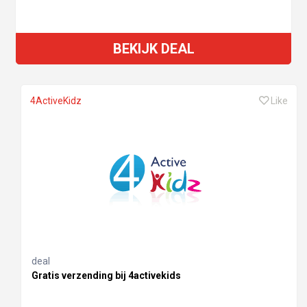
BEKIJK DEAL
4ActiveKidz
Like
deal
Gratis verzending bij 4activekids