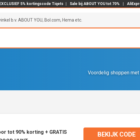
EXCLUSIEF 5% kortingscode Tiqets
|
Sale bij ABOUT YOU tot 70%
|
AliExp
Voordelig shoppen met 
or tot 90% korting + GRATIS
BEKIJK CODE