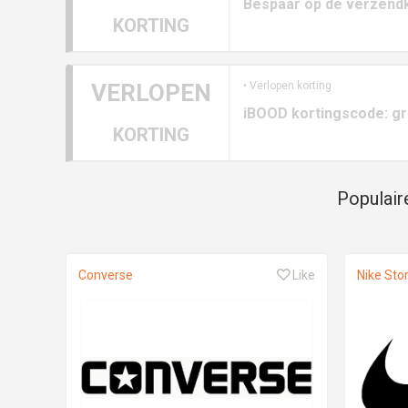
Bespaar op de verzend
KORTING
VERLOPEN
• Verlopen korting
iBOOD kortingscode: gra
KORTING
Populair
Converse
Like
Nike Sto