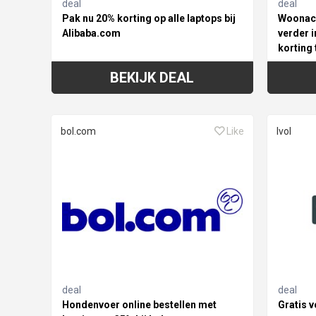
deal
deal
Pak nu 20% korting op alle laptops bij
Woonacc
Alibaba.com
verder i
korting 
BEKIJK DEAL
bol.com
Like
Ivol
deal
deal
Hondenvoer online bestellen met
Gratis v