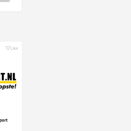
Like
port