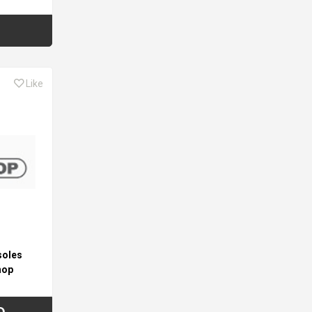
Like
soles
hop