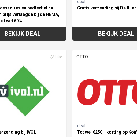
deal
essoires en bedtextiel nu
Gratis verzending bij De Bije
n prijs verlaagde bij de HEMA,
tot wel 60%
BEKIJK DEAL
BEKIJK DEAL
Like
OTTO
deal
erzending bij IVOL
Tot wel €250,- korting op Koff