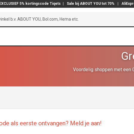
EXCLUSIEF 5% kortingscode Tiqets
|
Sale bij ABOUT YOU tot 70%
|
AliExp
Gr
Voordelig shoppen met een G
ode als eerste ontvangen? Meld je aan!