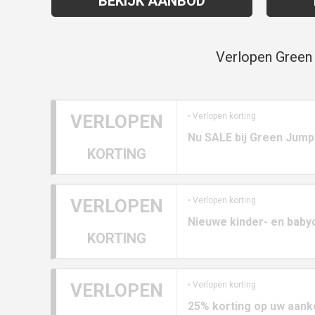
BEKIJK AANBOD
Verlopen Green 
VERLOPEN
• Verlopen korting
Nu SALE bij Green Jump
KORTING
VERLOPEN
• Verlopen korting
Nieuwe kinder- en babyc
KORTING
VERLOPEN
• Verlopen korting
25% korting op uw aank