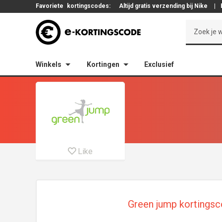
Favoriete
kortingscodes:
Altijd gratis verzending bij Nike
|
Winkels
Kortingen
Exclusief
Like
Green jump kortingsc