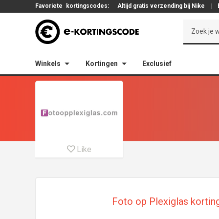
Favoriete
kortingscodes:
Altijd gratis verzending bij Nike
|
Winkels
Kortingen
Exclusief
Like
Foto op Plexiglas kortin