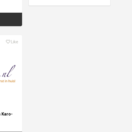
Like
n Karo-