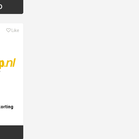
D
Like
korting