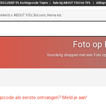
EXCLUSIEF 5% kortingscode Tiqets
|
Sale bij ABOUT YOU tot 70%
|
AliExp
Foto op 
Voordelig shoppen met een Foto op
gscode als eerste ontvangen? Meld je aan!