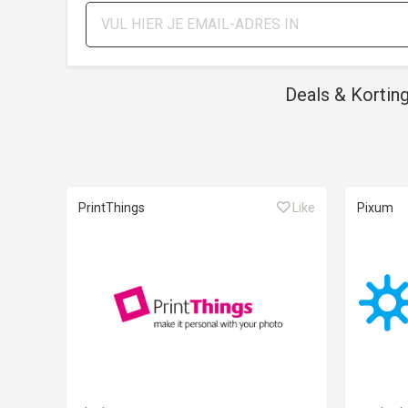
Deals & Kortin
PrintThings
Like
Pixum