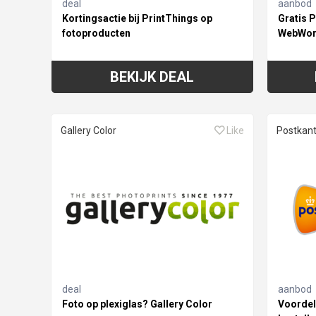
deal
aanbod
Kortingsactie bij PrintThings op
Gratis 
fotoproducten
WebWor
BEKIJK DEAL
Gallery Color
Like
Postkan
deal
aanbod
Foto op plexiglas? Gallery Color
Voordel