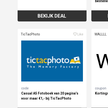
bestelle
BEKIJK DEAL
TicTacPhoto
Like
WALLLL
code
coupon
Casual A5 Fotoboek van 20 pagina’s
Korting
voor maar €1,- bij TicTacPhoto