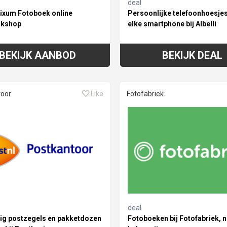
deal
Pixum Fotoboek online
Persoonlijke telefoonhoesje
kshop
elke smartphone bij Albelli
BEKIJK AANBOD
BEKIJK DEAL
toor
Like
Fotofabriek
deal
ig postzegels en pakketdozen
Fotoboeken bij Fotofabriek, 