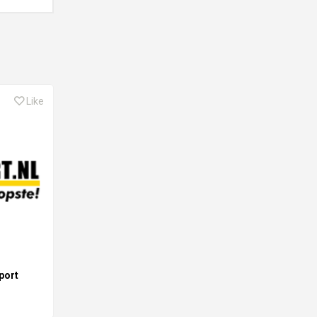
Like
port