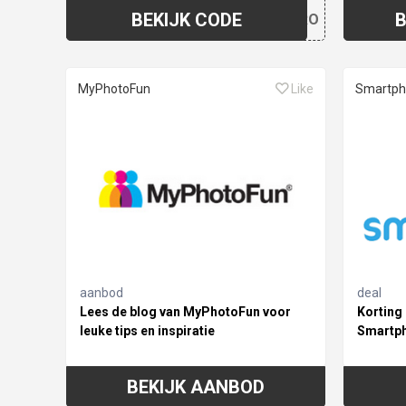
BEKIJK CODE
B
1EURO
MyPhotoFun
Like
Smartph
aanbod
deal
Lees de blog van MyPhotoFun voor
Korting
leuke tips en inspiratie
Smartph
BEKIJK AANBOD