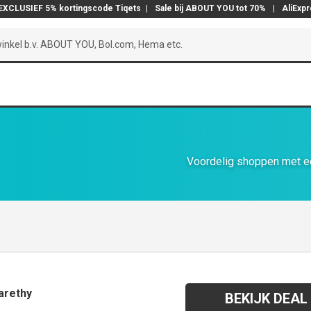
EXCLUSIEF 5% kortingscode Tiqets
|
Sale bij ABOUT YOU tot 70%
|
AliExp
Voordelig shoppen met ee
Carethy
BEKIJK DEAL