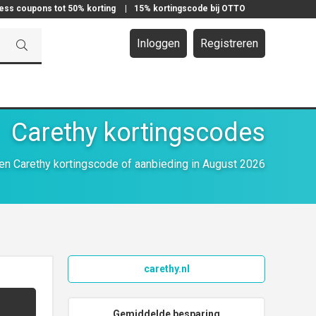
ress coupons tot 50% korting
|
15% kortingscode bij OTTO
Inloggen
Registreren
Carethy kortingscodes
n Carethy kortingscode of aanbieding in August 2026
carethy.nl
Gemiddelde besparing