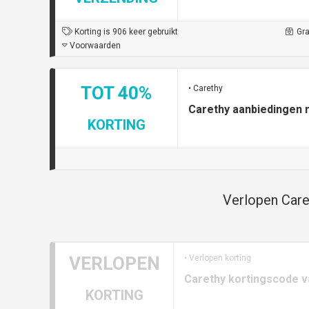
Korting is 906 keer gebruikt
Gra
Voorwaarden
TOT 40%
• Carethy
Carethy aanbiedingen 
KORTING
Verlopen Care
VERLOPEN
• Verlopen korting
Carethy kortingscode v
KORTING