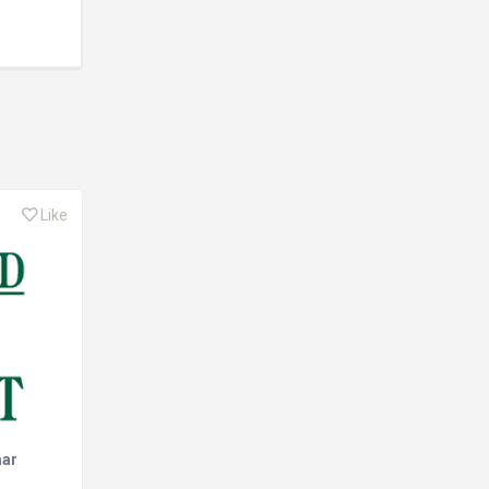
Like
aar