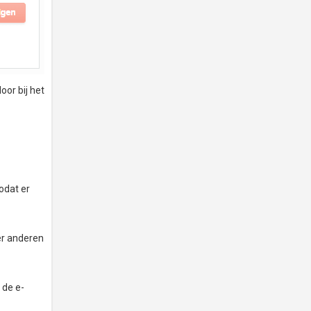
oor bij het
odat er
er anderen
 de e-