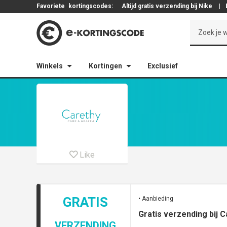
Favoriete
kortingscodes:
Altijd gratis verzending bij Nike
|
Winkels
Kortingen
Exclusief
Like
GRATIS
• Aanbieding
Gratis verzending bij 
VERZENDING