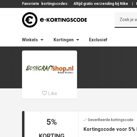
Favoriete
kortingscodes:
Altijd gratis verzending bij Nike
|
Winkels
Kortingen
Exclusief
Like
5%
Geverifieerde kortingscode
Kortingscode voor 5% 
KORTING