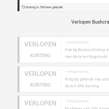
Korting is 780 keer gebruikt
Verlopen Bushcra
VERLOPEN
• Verlopen korting
Pak bij Bushcraftshop e
KORTING
van deze kortingscode
VERLOPEN
• Verlopen korting
Krijg bij gebruik van o
KORTING
direct 30% korting
VERLOPEN
• Verlopen korting
Profiteer van 10% korti