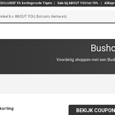
EXCLUSIEF 5% kortingscode Tiqets
|
Sale bij ABOUT YOU tot 70%
|
AliExp
Bushc
Voordelig shoppen met een Bush
korting
BEKIJK COUPO