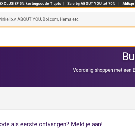
EXCLUSIEF 5% kortingscode Tiqets
|
Sale bij ABOUT YOU tot 70%
|
AliExp
Bu
Voordelig shoppen met een B
de als eerste ontvangen? Meld je aan!