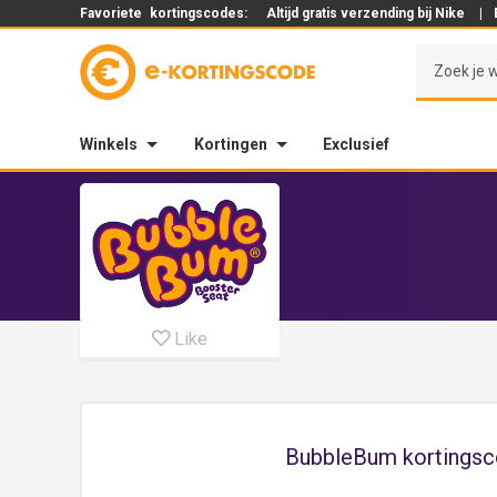
Favoriete
kortingscodes:
Altijd gratis verzending bij Nike
|
Winkels
Kortingen
Exclusief
Like
BubbleBum kortingsco