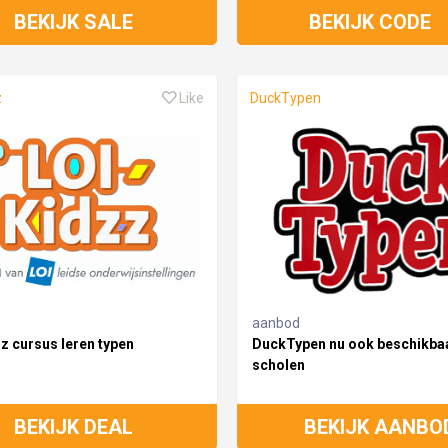
BEKIJK SALE
BEKIJK CODE
z
Like
DuckTypen
aanbod
z cursus leren typen
DuckTypen nu ook beschikba
scholen
BEKIJK DEAL
BEKIJK AANBO