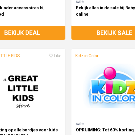
sale
kinder accessoires bij
Bekijk alles in de sale bij Bab
od
online
BEKIJK DEAL
BEKIJK SALE
ITTLE KIDS
Like
Kidz in Color
sale
ting op alle bordjes voor kids
OPRUIMING: Tot 60% korting