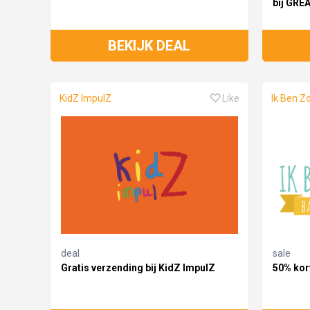
bij GRE
BEKIJK DEAL
KidZ ImpulZ
Like
Ik Ben Z
deal
sale
Gratis verzending bij KidZ ImpulZ
50% kort