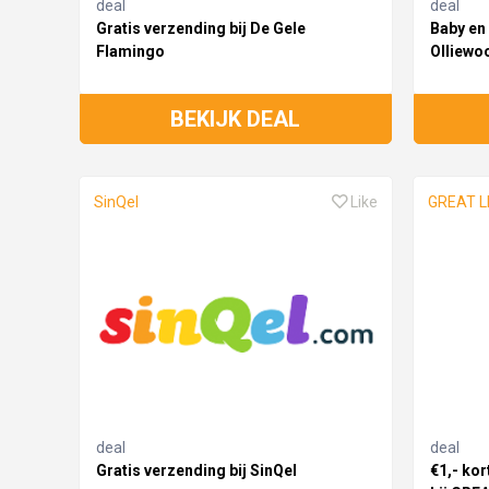
deal
deal
Gratis verzending bij De Gele
Baby en 
Flamingo
Olliewo
BEKIJK DEAL
SinQel
Like
GREAT L
deal
deal
Gratis verzending bij SinQel
€1,- kor