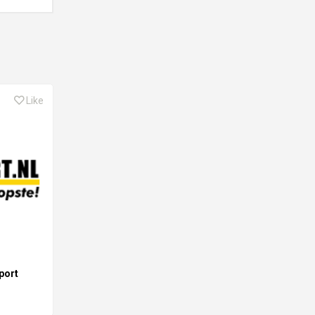
Like
port